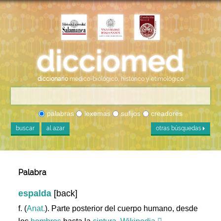
diccionario
médico-biológico, histórico y etimológico
palabras
lexemas
sufijos
creadores
buscar
al azar
otras búsquedas
Palabra
espalda
[back]
f. (
Anat.
). Parte posterior del cuerpo humano, desde