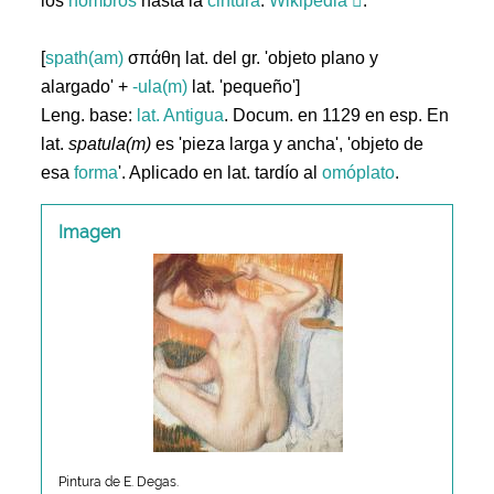
los
hombros
hasta la
cintura
.
Wikipedia
.
[
spath(am)
σπάθη lat. del gr. 'objeto plano y
alargado' +
-ula(m)
lat. 'pequeño']
Leng. base:
lat.
Antigua
. Docum. en 1129 en esp. En
lat.
spatula(m)
es 'pieza larga y ancha', 'objeto de
esa
forma
'. Aplicado en lat. tardío al
omóplato
.
Imagen
Pintura de E. Degas.