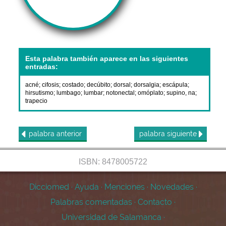
Esta palabra también aparece en las siguientes
entradas:
acné
;
cifosis
;
costado
;
decúbito
;
dorsal
;
dorsalgia
;
escápula
;
hirsutismo
;
lumbago
;
lumbar
;
notonectal
;
omóplato
;
supino, na
;
trapecio
palabra
anterior
palabra
siguiente
ISBN: 8478005722
Dicciomed
·
Ayuda
·
Menciones
·
Novedades
·
Palabras comentadas
·
Contacto
·
Universidad de Salamanca
·