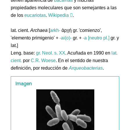
tienen apariencia de
bacterias
y muchas
propiedades moleculares que son semejantes a las
de los
eucariotas
.
Wikipedia
.
lat. cient.
Archaea
[
arkh-
ἀρχή gr. 'comienzo',
'elemento primigenio' +
-ai(o)-
gr. +
-a [neutro pl.]
gr. y
lat.]
Leng. base:
gr.
Neol. s. XX
. Acuñada en 1990 en
lat.
cient.
por
C.R. Woese
. En el sentido de nuestra
definición, por reducción de
Arqueobacterias
.
Imagen