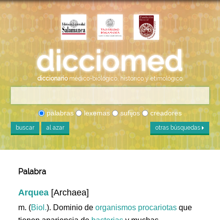
diccionario
médico-biológico, histórico y etimológico
palabras
lexemas
sufijos
creadores
buscar
al azar
otras búsquedas
Palabra
Arquea
[Archaea]
m. (
Biol.
). Dominio de
organismos
procariotas
que