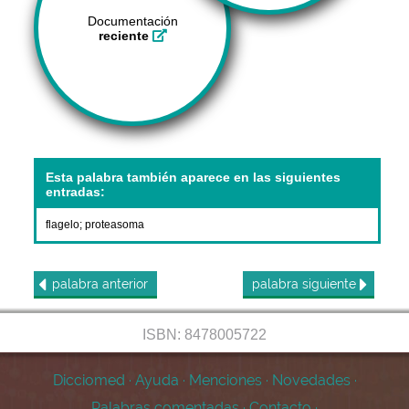
Documentación
reciente
Esta palabra también aparece en las siguientes
entradas:
flagelo
;
proteasoma
palabra
anterior
palabra
siguiente
ISBN: 8478005722
Dicciomed
·
Ayuda
·
Menciones
·
Novedades
·
Palabras comentadas
·
Contacto
·