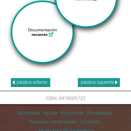
Documentación
reciente
palabra
anterior
palabra
siguiente
ISBN: 8478005722
Dicciomed
·
Ayuda
·
Menciones
·
Novedades
·
Palabras comentadas
·
Contacto
·
Universidad de Salamanca
·