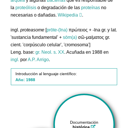
arquea
y algunas
bacterias
que es responsable de
la
proteólisis
o degradación de las
proteínas
no
necesarias o dañadas.
Wikipedia
.
ingl.
proteasome
[
prōte-(īna)
πρώτειος + -īna gr. y lat.
'sustancia fundamental' +
sōm(a)
σῶ-μα/ματος gr.
cient. 'corpúsculo celular', 'cromosoma']
Leng. base:
gr.
Neol. s. XX
. Acuñada en 1988 en
ingl.
por
A.P. Arrigo
.
Introducción al lenguaje científico:
Año: 1988
Documentación
histórica