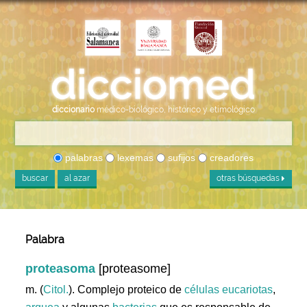
diccionario
médico-biológico, histórico y etimológico
palabras
lexemas
sufijos
creadores
buscar
al azar
otras búsquedas
Palabra
proteasoma
[proteasome]
m. (
Citol.
). Complejo proteico de
células
eucariotas
,