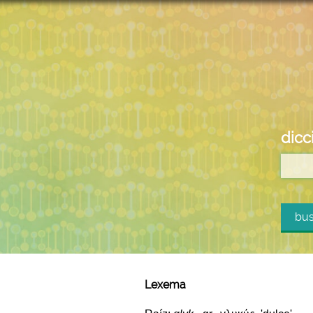
dicc
bus
Lexema