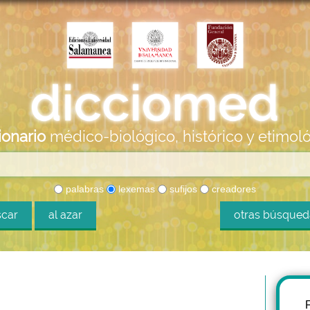
ionario
médico-biológico, histórico y etimol
palabras
lexemas
sufijos
creadores
car
al azar
otras búsque