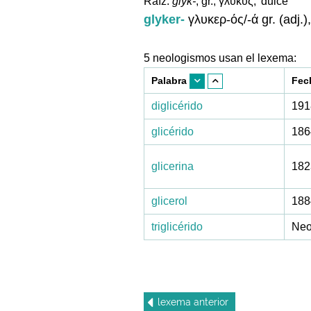
Raíz:
glyk-
, gr., γλυκύς, 'dulce'
glyker-
γλυκερ-ός/-ά gr. (adj.),
5 neologismos usan el lexema:
Palabra
Fec
diglicérido
191
glicérido
186
glicerina
182
glicerol
188
triglicérido
Neo
lexema
anterior