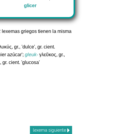
glicer
2 lexemas griegos tienen la misma
υκύς, gr., 'dulce', gr. cient.
ier azúcar';
gleuk-
γλεῦκος, gr.,
, gr. cient. 'glucosa'
lexema
siguiente