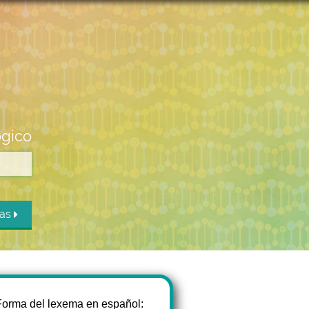
ógico
das
Forma del lexema en español: