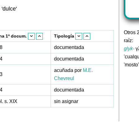
 'dulce'
Otros 
ha 1ª docum.
Tipología
raíz:
8
documentada
glyk-
γλ
'cualqu
4
documentada
'mosto'
acuñada por
M.E.
3
Chevreul
4
documentada
l. s. XIX
sin asignar