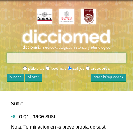
diccionario
médico-biológico, histórico y etimológico
palabras
lexemas
sufijos
creadores
buscar
al azar
otras búsquedas
Sufijo
-a
-α gr., hace sust.
Nota: Terminación en
-a
breve propia de sust.