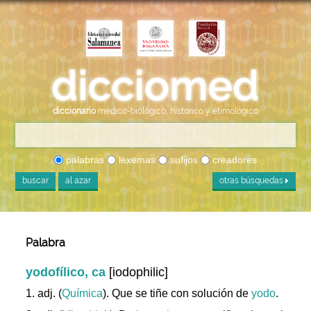
diccionario
médico-biológico, histórico y etimológico
palabras
lexemas
sufijos
creadores
buscar
al azar
otras búsquedas
Palabra
yodofílico, ca
[iodophilic]
1. adj. (
Química
). Que se tiñe con solución de
yodo
.