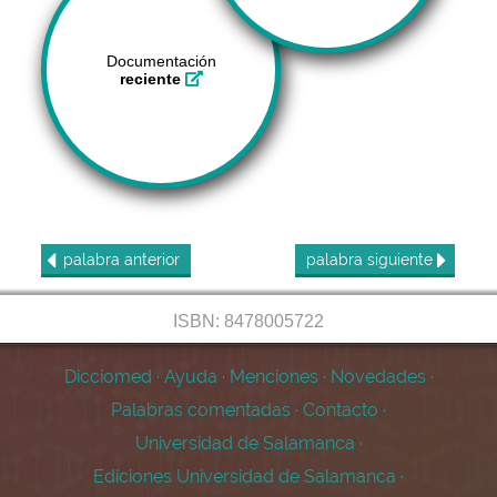
Documentación
reciente
palabra
anterior
palabra
siguiente
ISBN: 8478005722
Dicciomed
·
Ayuda
·
Menciones
·
Novedades
·
Palabras comentadas
·
Contacto
·
Universidad de Salamanca
·
Ediciones Universidad de Salamanca
·