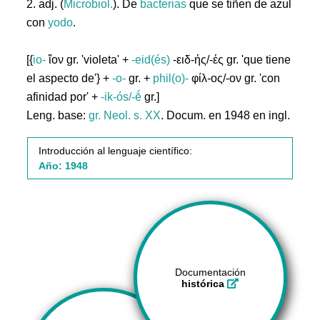
2. adj. (
Microbiol.
). De
bacterias
que se tiñen de azul
con
yodo
.
[{
io-
ἴον gr. 'violeta' +
-eid(és)
-ειδ-ής/-ές gr. 'que tiene
el aspecto de'} +
-o-
gr. +
phil(o)-
φίλ-ος/-ον gr. 'con
afinidad por' +
-ik-ós/-ḗ
gr.]
Leng. base:
gr.
Neol. s. XX
. Docum. en 1948 en ingl.
Introducción al lenguaje científico:
Año: 1948
Documentación
histórica