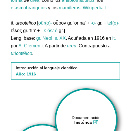
forma
de
urea
, como los
anfibios
adultos
, los
elasmobranquios
y los
mamíferos
.
Wikipedia
.
it.
ureotelico
[
oûr(o)-
οὖρον gr. 'orina' +
-o-
gr. +
tel(o)-
τέλος gr. 'fin' +
-ik-ós/-ḗ
gr.]
Leng. base:
gr.
Neol. s. XX
. Acuñada en 1916 en
it.
por
A. Clementi
. A partir de
urea
. Contrapuesto a
uricotélico
.
Introducción al lenguaje científico:
Año: 1916
Documentación
histórica