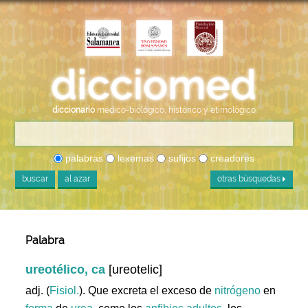
diccionario
médico-biológico, histórico y etimológico
palabras
lexemas
sufijos
creadores
buscar
al azar
otras búsquedas
Palabra
ureotélico, ca
[ureotelic]
adj. (
Fisiol.
). Que excreta el exceso de
nitrógeno
en