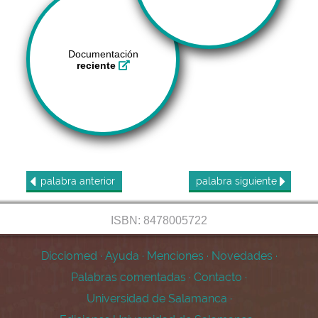
Documentación
reciente
palabra
anterior
palabra
siguiente
ISBN: 8478005722
Dicciomed
·
Ayuda
·
Menciones
·
Novedades
·
Palabras comentadas
·
Contacto
·
Universidad de Salamanca
·