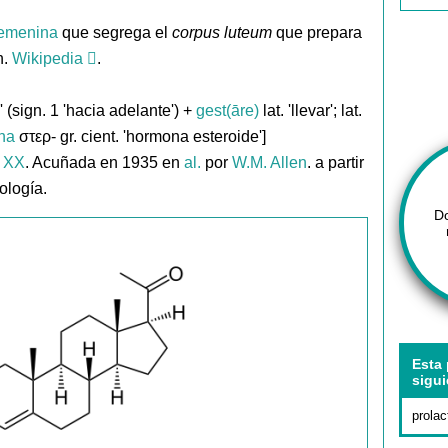
femenina
que segrega el
corpus luteum
que prepara
n.
Wikipedia
.
e' (sign. 1 'hacia adelante') +
gest(āre)
lat. 'llevar'; lat.
ona
στερ- gr. cient. 'hormona esteroide']
. XX
. Acuñada en 1935 en
al.
por
W.M. Allen
. a partir
ología.
D
Esta 
sigui
prolac