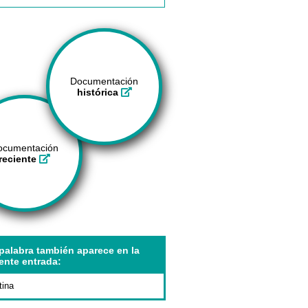
Documentación
histórica
ocumentación
reciente
palabra también aparece en la
ente entrada:
tina