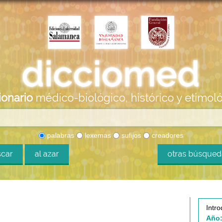
ionario
médico-biológico, histórico y etimol
palabras
lexemas
sufijos
creadores
car
al azar
otras búsque
Intro
Año: