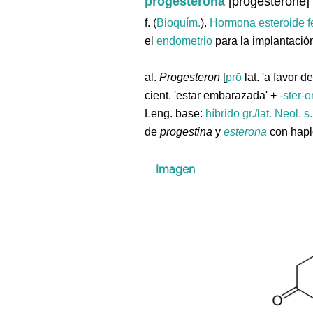
progesterona
[progesterone]
f. (
Bioquím.
).
Hormona
esteroide
el
endometrio
para la implantació
al.
Progesteron
[
prō
lat. 'a favor d
cient. 'estar embarazada' +
-ster-
Leng. base:
híbrido gr./lat.
Neol. s
de
progestina
y
esterona
con hapl
Imagen