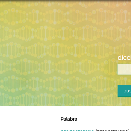
dicc
bus
Palabra