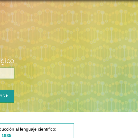
ógico
das
ducción al lenguaje científico:
 1935