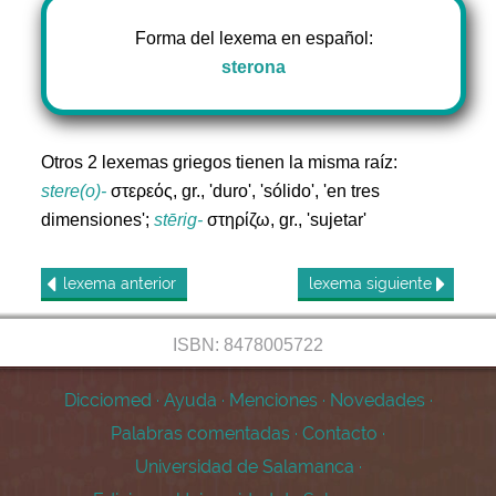
Forma del lexema en español:
sterona
Otros 2 lexemas griegos tienen la misma raíz:
stere(o)-
στερεός, gr., 'duro', 'sólido', 'en tres
dimensiones';
stērig-
στηρίζω, gr., 'sujetar'
lexema
anterior
lexema
siguiente
ISBN: 8478005722
Dicciomed
·
Ayuda
·
Menciones
·
Novedades
·
Palabras comentadas
·
Contacto
·
Universidad de Salamanca
·