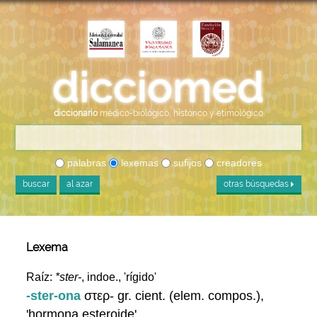
diccionario
médico-biológico, histórico y etimológico
palabras
lexemas
sufijos
creadores
buscar
al azar
otras búsquedas
Lexema
Raíz:
*ster-
, indoe., 'rígido'
-ster-ona
στερ- gr. cient. (elem. compos.),
'hormona esteroide'