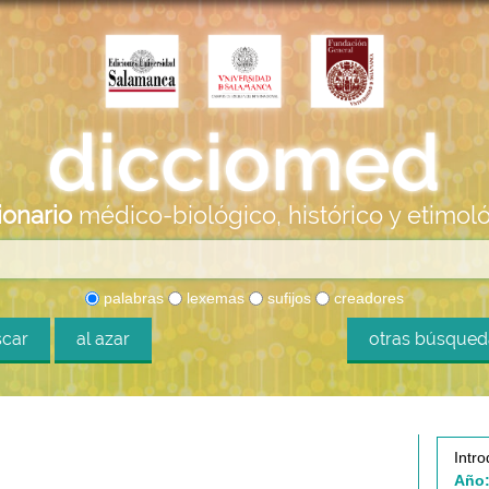
ionario
médico-biológico, histórico y etimol
palabras
lexemas
sufijos
creadores
car
al azar
otras búsque
Intro
Año: