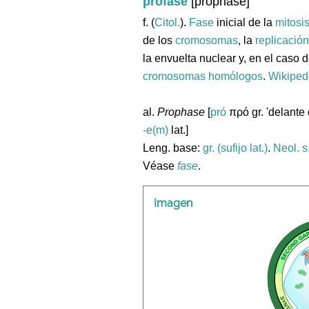
profase
[prophase]
f. (
Citol.
).
Fase
inicial de la
mitosi
de los
cromosomas
, la
replicación
la envuelta nuclear y, en el caso 
cromosomas
homólogos
.
Wikiped
al.
Prophase
[
pró
πρό gr. 'delante 
-e(m)
lat.]
Leng. base:
gr. (sufijo lat.)
.
Neol. s
Véase
fase
.
Imagen