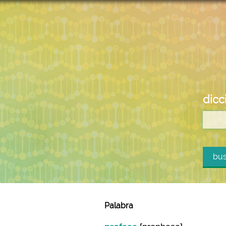
dicc
bus
Palabra