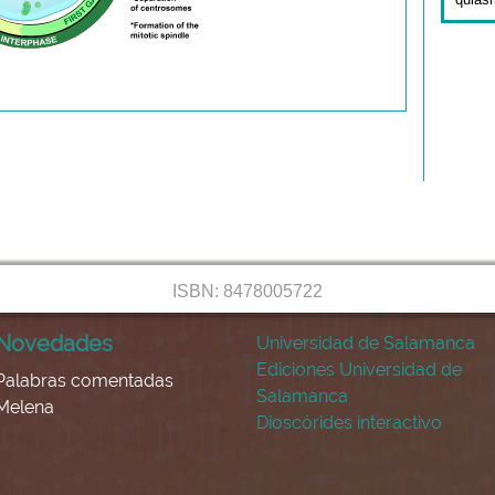
ISBN: 8478005722
Novedades
Universidad de Salamanca
Ediciones Universidad de
Palabras comentadas
Salamanca
Melena
Dioscórides interactivo