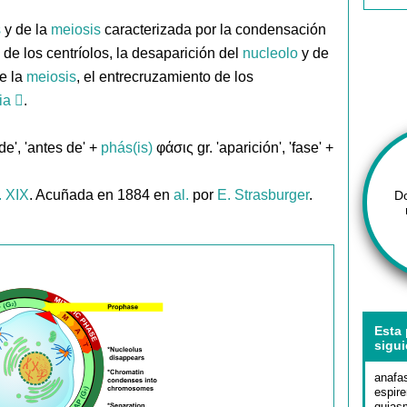
s
y de la
meiosis
caracterizada por la condensación
de los centríolos, la desaparición del
nucleolo
y de
de la
meiosis
, el entrecruzamiento de los
ia
.
de', 'antes de' +
phás(is)
φάσις gr. 'aparición', 'fase' +
. XIX
. Acuñada en 1884 en
al.
por
E. Strasburger
.
D
Esta 
sigui
anafa
espir
quias