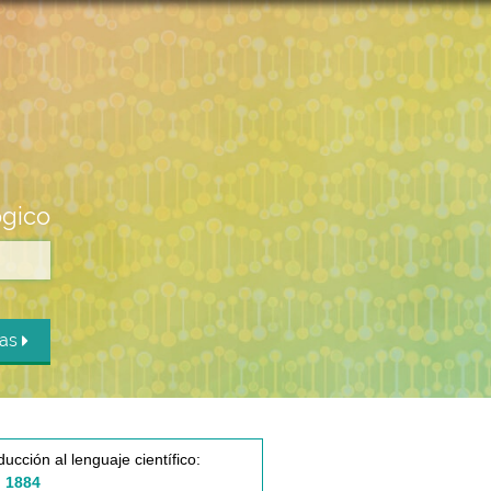
ógico
das
ducción al lenguaje científico:
 1884