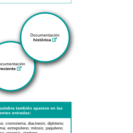
Documentación
histórica
ocumentación
reciente
palabra también aparece en las
entes entradas:
se
;
cromonema
;
diacinesis
;
diploteno
;
ema
;
estrepsiteno
;
mitosis
;
paquiteno
;
ma
;
sinapsis
;
zigoteno