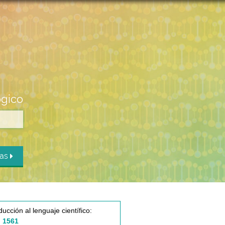
ógico
das
ducción al lenguaje científico:
 1561