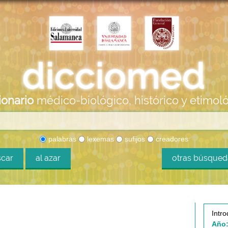
ionario
médico-biológico, histórico y etimol
palabras
lexemas
sufijos
creadores
car
al azar
otras búsque
Intro
Año: