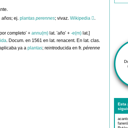
nte.
 años; ej.
plantas
perennes
; vivaz.
Wikipedia
.
 'por completo' +
annu(m)
lat. 'año' +
-e(m)
lat.]
cida
. Docum. en 1561 en lat. renacent. En lat. clas.
 aplicaba ya a
plantas
; reintroducida en fr.
pérenne
D
Esta 
sigui
acant
faneró
Rutác