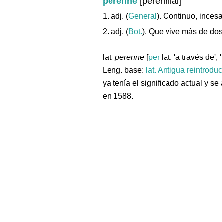
perenne
[perennial]
1. adj. (
General
). Continuo, incesa
2. adj. (
Bot.
). Que vive más de dos
lat.
perenne
[
per
lat. 'a través de',
Leng. base:
lat.
Antigua reintrodu
ya tenía el significado actual y se
en 1588.