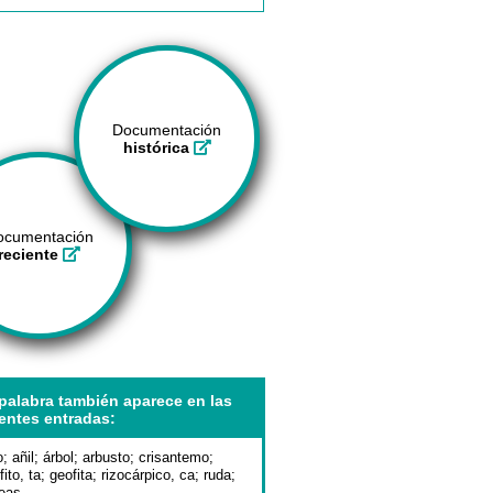
Documentación
histórica
ocumentación
reciente
palabra también aparece en las
entes entradas:
o
;
añil
;
árbol
;
arbusto
;
crisantemo
;
fito, ta
;
geofita
;
rizocárpico, ca
;
ruda
;
eas