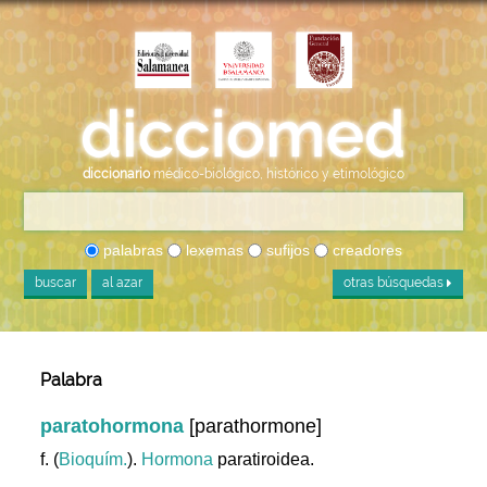
diccionario
médico-biológico, histórico y etimológico
palabras
lexemas
sufijos
creadores
buscar
al azar
otras búsquedas
Palabra
paratohormona
[parathormone]
f. (
Bioquím.
).
Hormona
paratiroidea.