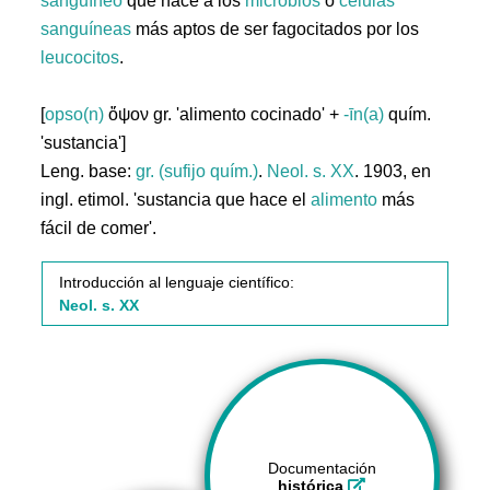
sanguíneo
que hace a los
microbios
o
células
sanguíneas
más aptos de ser fagocitados por los
leucocitos
.
[
opso(n)
ὄψον gr. 'alimento cocinado' +
-īn(a)
quím.
'sustancia']
Leng. base:
gr. (sufijo quím.)
.
Neol. s. XX
. 1903, en
ingl. etimol. 'sustancia que hace el
alimento
más
fácil de comer'.
Introducción al lenguaje científico:
Neol. s. XX
Documentación
histórica