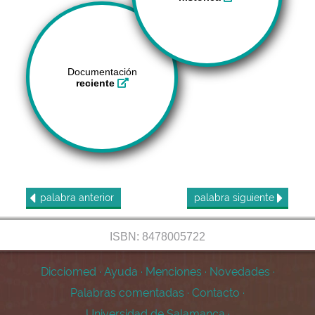
Documentación
reciente
palabra
anterior
palabra
siguiente
ISBN: 8478005722
Dicciomed
·
Ayuda
·
Menciones
·
Novedades
·
Palabras comentadas
·
Contacto
·
Universidad de Salamanca
·