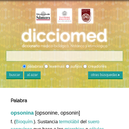
diccionario
médico-biológico, histórico y etimológico
palabras
lexemas
sufijos
creadores
buscar
al azar
otras búsquedas
Palabra
opsonina
[opsonine, opsonin]
f. (
Bioquím.
). Sustancia
termolábil
del
suero