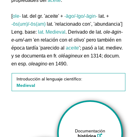
propiedades del
aceite
.
[
ole-
lat. del gr. 'aceite' +
-āgo/-īgo/-āgin-
lat. +
-ōs(um)/-ōs(am)
lat. 'relacionado con', 'abundancia']
Leng. base:
lat.
Medieval
. Derivado de lat.
ole-āgin-
e-um/-am
'en relación con el olivo' pero también en
época tardía 'parecido al
aceite
'; pasó a lat. mediev.
y se documenta en fr.
oléagineux
en 1314; docum.
en esp.
oleagino
en 1490.
Introducción al lenguaje científico:
Medieval
Documentación
histórica