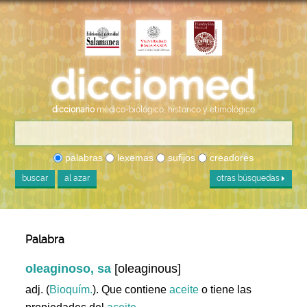
diccionario
médico-biológico, histórico y etimológico
palabras
lexemas
sufijos
creadores
buscar
al azar
otras búsquedas
Palabra
oleaginoso, sa
[oleaginous]
adj. (
Bioquím.
). Que contiene
aceite
o tiene las