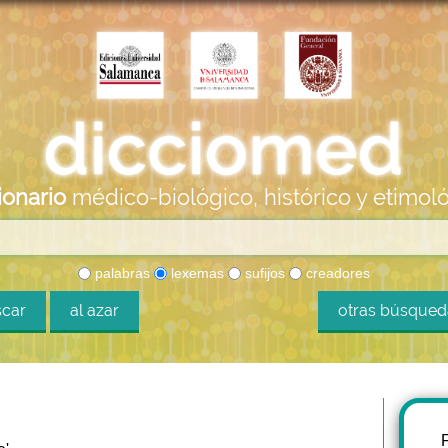
ionario
médico-biológico, histórico y etimol
palabras
lexemas
sufijos
creadores
car
al azar
otras búsque