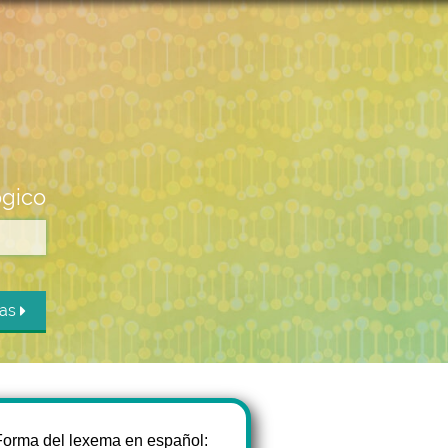
ógico
das
Forma del lexema en español: