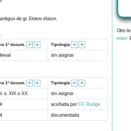
e'
ntiguo de gr. ἔλαιον
élaion
.
Otro l
:
elaio-
ἔ
ha 1ª docum.
Tipología
ieval
sin asignar
ha 1ª docum.
Tipología
l. s. XIX o XX
sin asignar
4
acuñada por
F.F. Runge
4
documentada