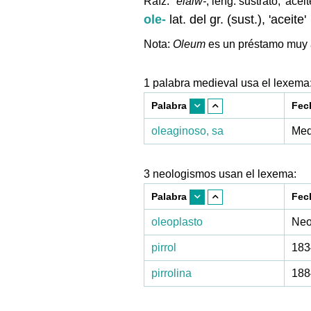
Raíz:
*elaiw-
, leng. sustrato, 'aceit
ole-
lat. del gr. (sust.), 'aceite'
Nota:
Oleum
es un préstamo muy a
1 palabra medieval usa el lexema
Palabra
Fec
oleaginoso, sa
Med
3 neologismos usan el lexema:
Palabra
Fec
oleoplasto
Neo
pirrol
183
pirrolina
188