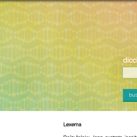
dicc
bus
Lexema