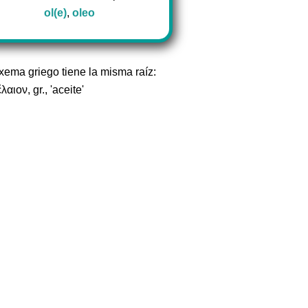
ol(e)
,
oleo
exema griego tiene la misma raíz:
λαιον, gr., 'aceite'