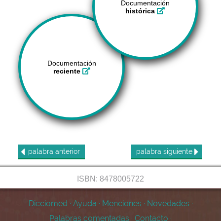
Documentación
histórica
Documentación
reciente
palabra
anterior
palabra
siguiente
ISBN: 8478005722
Dicciomed
·
Ayuda
·
Menciones
·
Novedades
·
Palabras comentadas
·
Contacto
·