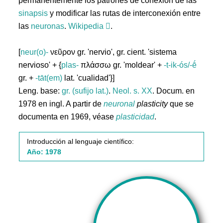
permanentemente los patrones de conexión de las
sinapsis
y modificar las rutas de interconexión entre
las
neuronas
.
Wikipedia
.
[
neur(o)-
νεῦρον gr. 'nervio', gr. cient. 'sistema
nervioso' + {
plas-
πλάσσω gr. 'moldear' +
-t-ik-ós/-ḗ
gr. +
-tāt(em)
lat. 'cualidad'}]
Leng. base:
gr. (sufijo lat.)
.
Neol. s. XX
. Docum. en
1978 en ingl. A partir de
neuronal
plasticity
que se
documenta en 1969, véase
plasticidad
.
Introducción al lenguaje científico:
Año: 1978