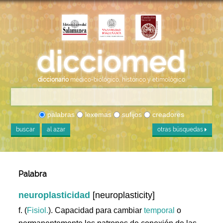
diccionario
médico-biológico, histórico y etimológico
palabras
lexemas
sufijos
creadores
buscar
al azar
otras búsquedas
Palabra
neuroplasticidad
[neuroplasticity]
f. (
Fisiol.
). Capacidad para cambiar
temporal
o