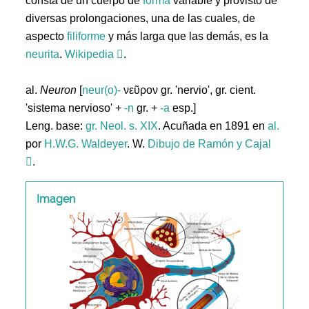
consta de un cuerpo de
forma
variable y provisto de
diversas prolongaciones, una de las cuales, de
aspecto
filiforme
y más larga que las demás, es la
neurita
.
Wikipedia
.
al.
Neuron
[
neur(o)-
νεῦρον gr. 'nervio', gr. cient.
'sistema nervioso' +
-n
gr. +
-a
esp.]
Leng. base:
gr.
Neol. s. XIX
. Acuñada en 1891 en
al.
por
H.W.G. Waldeyer
. W.
Dibujo de Ramón y Cajal
.
Imagen