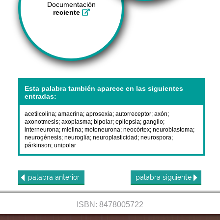
Documentación
reciente
Esta palabra también aparece en las siguientes
entradas:
acetilcolina
;
amacrina
;
aprosexia
;
autorreceptor
;
axón
;
axonotmesis
;
axoplasma
;
bipolar
;
epilepsia
;
ganglio
;
interneurona
;
mielina
;
motoneurona
;
neocórtex
;
neuroblastoma
;
neurogénesis
;
neuroglía
;
neuroplasticidad
;
neurospora
;
párkinson
;
unipolar
palabra
anterior
palabra
siguiente
ISBN: 8478005722