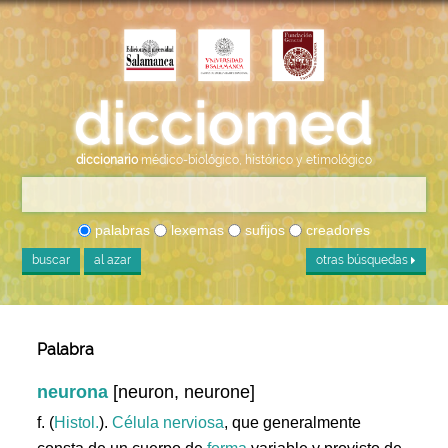
diccionario
médico-biológico, histórico y etimológico
palabras
lexemas
sufijos
creadores
buscar
al azar
otras búsquedas
Palabra
neurona
[neuron, neurone]
f. (
Histol.
).
Célula
nerviosa
, que generalmente