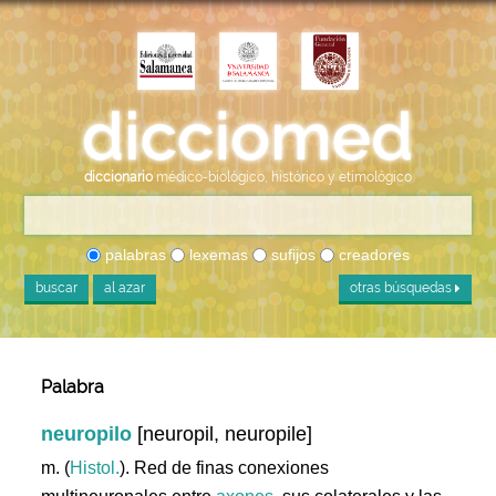
diccionario
médico-biológico, histórico y etimológico
palabras
lexemas
sufijos
creadores
buscar
al azar
otras búsquedas
Palabra
neuropilo
[neuropil, neuropile]
m. (
Histol.
). Red de finas conexiones