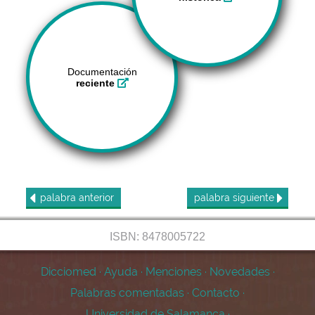
Documentación
reciente
palabra
anterior
palabra
siguiente
ISBN: 8478005722
Dicciomed
·
Ayuda
·
Menciones
·
Novedades
·
Palabras comentadas
·
Contacto
·
Universidad de Salamanca
·