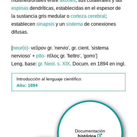
multineuronales entre
axones
, sus colaterales y las
espinas
dendríticas, establecidas en el espesor de
la sustancia gris medular o
corteza
cerebral
;
establecen
sinapsis
y un
sistema
de conexiones
difusas.
[
neur(o)-
νεῦρον gr. 'nervio', gr. cient. 'sistema
nervioso' +
pīlo-
πῐλος gr. 'fieltro', 'gorro']
Leng. base:
gr.
Neol. s. XIX
. Docum. en 1894 en ingl.
Introducción al lenguaje científico:
Año: 1894
Documentación
histórica