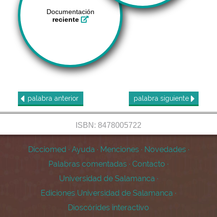
Documentación
reciente
palabra
anterior
palabra
siguiente
ISBN: 8478005722
Dicciomed
·
Ayuda
·
Menciones
·
Novedades
·
Palabras comentadas
·
Contacto
·
Universidad de Salamanca
·
Ediciones Universidad de Salamanca
·
Dioscórides interactivo