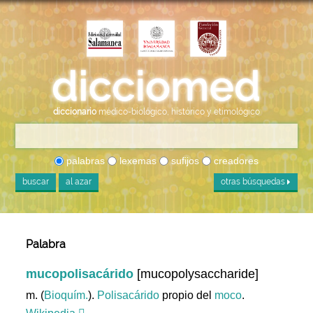
diccionario
médico-biológico, histórico y etimológico
palabras
lexemas
sufijos
creadores
buscar
al azar
otras búsquedas
Palabra
mucopolisacárido
[mucopolysaccharide]
m. (
Bioquím.
).
Polisacárido
propio del
moco
.