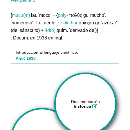
Wikipedia
.
[
mūcu(m)
lat. 'moco' + {
poly-
πολύς gr. 'mucho',
'numeroso', 'frecuente' +
sákkhar
σάκχαρ gr. 'azúcar'
(del sánscrito) +
-id(o)
quím. 'derivado de'}]
. Docum. en 1938 en ingl.
Introducción al lenguaje científico:
Año: 1938
Documentación
histórica