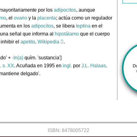
mayoritariamente por los
adipocitos
, aunque
amo
, el
ovario
y la
placenta
; actúa como un regulador
aumenta en los
adipocitos
, se libera
leptina
en el
e una señal que informa al
hipotálamo
que el cuerpo
inhibir el
apetito
.
Wikipedia
.
ado' +
-īn(a)
quím. 'sustancia']
. s. XX
. Acuñada en 1995 en
ingl.
por
J.L. Halaas
.
D
 mantiene delgado'.
ISBN: 8478005722