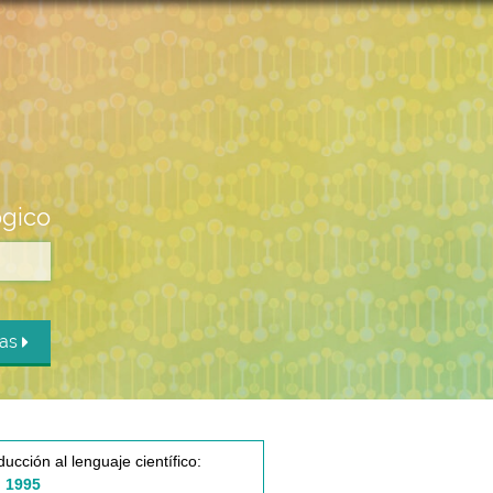
ógico
das
ducción al lenguaje científico:
 1995