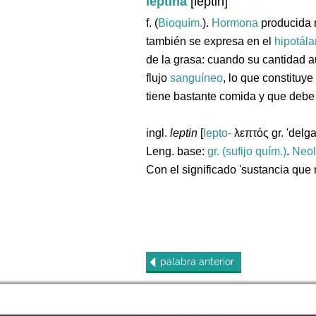
leptina
[leptin]
f. (
Bioquím.
).
Hormona
producida 
también se expresa en el
hipotál
de la grasa: cuando su cantidad 
flujo
sanguíneo
, lo que constituy
tiene bastante comida y que debe 
ingl.
leptin
[
lepto-
λεπτός gr. 'delg
Leng. base:
gr. (sufijo quím.)
.
Neol
Con el significado 'sustancia que
palabra
anterior