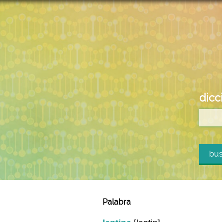
dicc
bus
Palabra