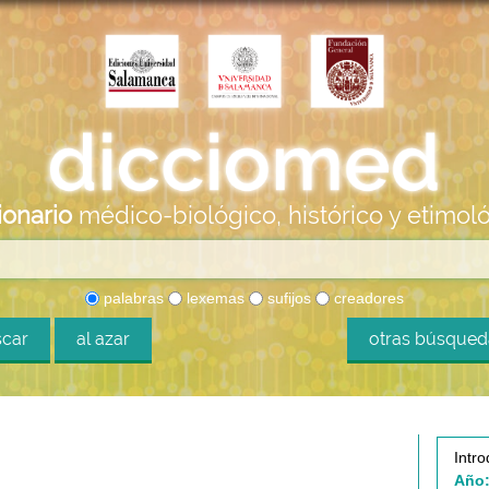
ionario
médico-biológico, histórico y etimol
palabras
lexemas
sufijos
creadores
car
al azar
otras búsque
Intro
Año: