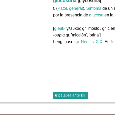
glucosuria
[glycosuria]
f. (
Patol. general
).
Síntoma
de un 
por la presencia de
glucosa
en la
[
gleuk-
γλεῦκος gr. 'mosto', gr. cien
-ουρία gr. 'micción', 'orina']
Leng. base:
gr.
Neol. s. XIX
. En fr.
palabra
anterior