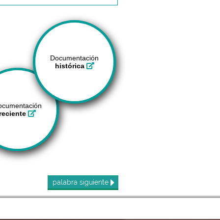
Documentación
histórica
ocumentación
reciente
palabra
siguiente