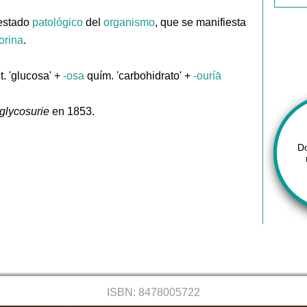
estado
patológico
del
organismo
, que se manifiesta
orina
.
t. 'glucosa' +
-osa
quím. 'carbohidrato' +
-ouríā
glycosurie
en 1853.
D
ISBN: 8478005722