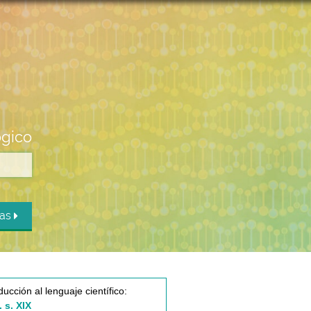
ógico
das
ducción al lenguaje científico:
. s. XIX