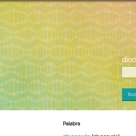
dicc
bus
Palabra