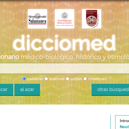
ionario
médico-biológico, histórico y etimol
palabras
lexemas
sufijos
creadores
car
al azar
otras búsque
Intro
Neol