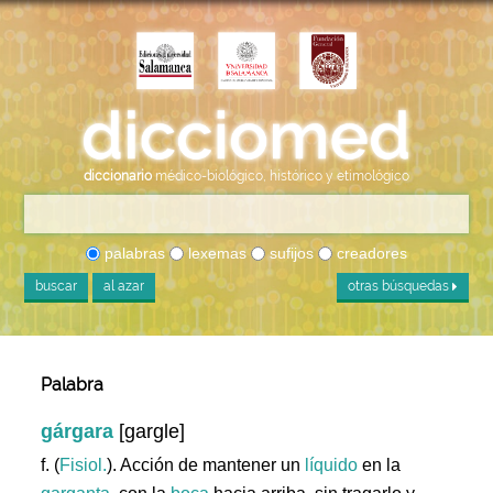
diccionario
médico-biológico, histórico y etimológico
palabras
lexemas
sufijos
creadores
buscar
al azar
otras búsquedas
Palabra
gárgara
[gargle]
f. (
Fisiol.
). Acción de mantener un
líquido
en la