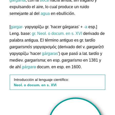
garganta
, con la
boca
hacia arriba, sin tragarlo y
expulsando el aire, lo cual produce un ruido
semejante al del
agua
en ebullición.
[
gargar-
γαργαρίζω gr. 'hacer gárgaras' +
-a
esp.]
Leng. base:
gr.
Neol. o docum. en s. XVI
derivado de
palabra antigua. El término antiguo es gr. tardío
gargarismós
γαργαρισμός (derivado del v.
gargarízō
γαργαρίζω 'hacer
gárgaras
') que pasó a lat. tardío y
mediev.
gargarisma
; en esp.
gargarismo
en 1381 y
de ahí
gárgara
docum. en esp. en 1600.
Introducción al lenguaje científico:
Neol. o docum. en s. XVI