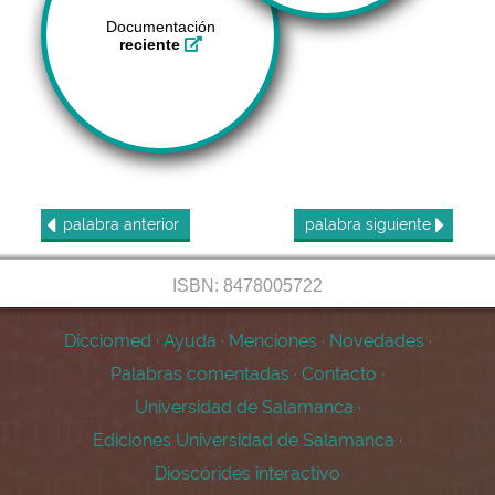
Documentación
reciente
palabra
anterior
palabra
siguiente
ISBN: 8478005722
Dicciomed
·
Ayuda
·
Menciones
·
Novedades
·
Palabras comentadas
·
Contacto
·
Universidad de Salamanca
·
Ediciones Universidad de Salamanca
·
Dioscórides interactivo