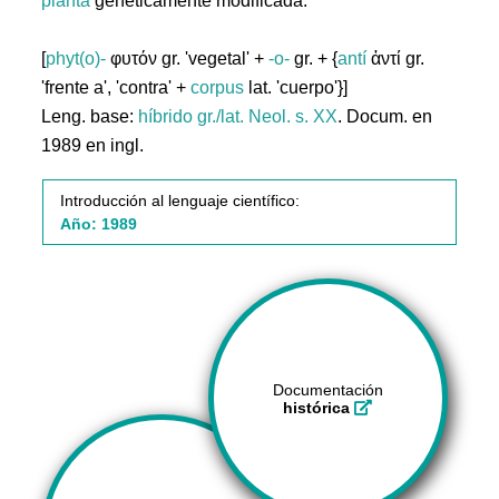
planta
genéticamente modificada.
[
phyt(o)-
φυτόν gr. 'vegetal' +
-o-
gr. + {
antí
ἀντί gr.
'frente a', 'contra' +
corpus
lat. 'cuerpo'}]
Leng. base:
híbrido gr./lat.
Neol. s. XX
. Docum. en
1989 en ingl.
Introducción al lenguaje científico:
Año: 1989
Documentación
histórica