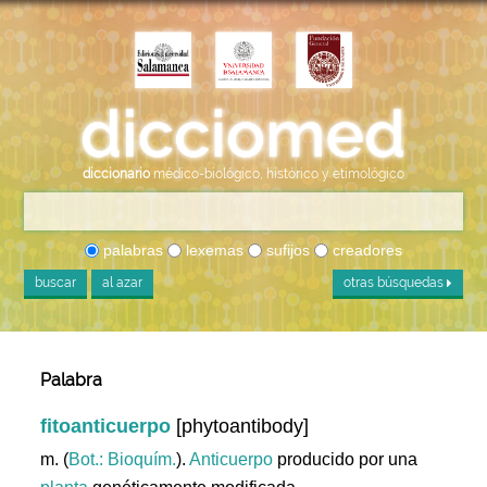
diccionario
médico-biológico, histórico y etimológico
palabras
lexemas
sufijos
creadores
buscar
al azar
otras búsquedas
Palabra
fitoanticuerpo
[phytoantibody]
m. (
Bot.: Bioquím.
).
Anticuerpo
producido por una