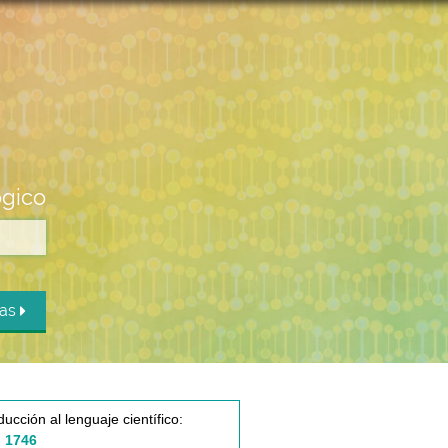
ógico
das
ducción al lenguaje científico:
 1746