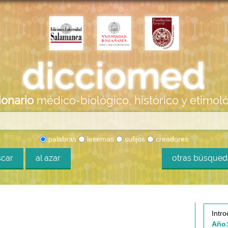
ionario
médico-biológico, histórico y etimol
palabras
lexemas
sufijos
creadores
car
al azar
otras búsque
Intro
Año: