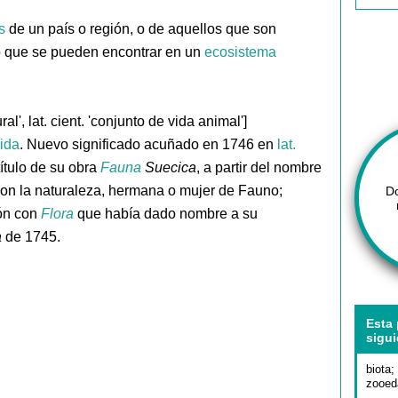
s
de un país o región, o de aquellos que son
 que se pueden encontrar en un
ecosistema
ural', lat. cient. 'conjunto de vida animal']
cida
. Nuevo significado acuñado en 1746 en
lat.
título de su obra
Fauna
Suecica
, a partir del nombre
on la naturaleza, hermana o mujer de Fauno;
D
ón con
Flora
que había dado nombre a su
a
de 1745.
Esta 
sigui
biota
;
zooed