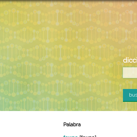
dicc
bus
Palabra