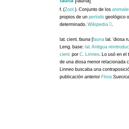
fauna
[fauna]
f. (
Zool.
). Conjunto de los
animale
propios de un
período
geológico o
determinado.
Wikipedia
.
lat. cient.
fauna
[
fauna
lat. 'diosa r
Leng. base:
lat.
Antigua reintrodu
cient.
por
C. Linneo
. Lo usó en el 
de una diosa menor relacionada c
Linneo buscaba una contraposici
publicación anterior
Flora
Suecic