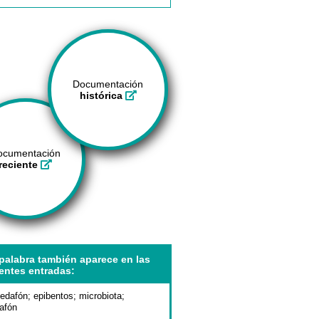
Documentación
histórica
ocumentación
reciente
palabra también aparece en las
entes entradas:
edafón
;
epibentos
;
microbiota
;
afón