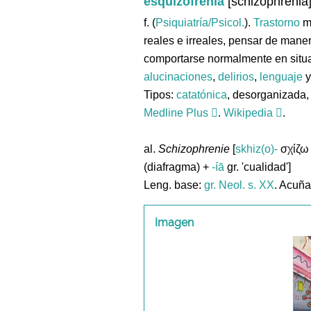
esquizofrenia
[schizophrenia
f. (
Psiquiatría/Psicol.
).
Trastorno
me
reales e irreales, pensar de mane
comportarse normalmente en situa
alucinaciones
,
delirios
,
lenguaje
y
Tipos:
catatónica
, desorganizada, 
Medline Plus
.
Wikipedia
.
al.
Schizophrenie
[
skhiz(o)-
σχίζω g
(diafragma) +
-íā
gr. 'cualidad']
Leng. base:
gr.
Neol. s. XX
. Acuñ
Imagen