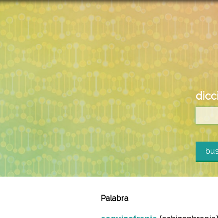
dicc
bus
Palabra