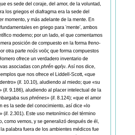
ue es sede del coraje, del amor, de la voluntad,
ra los griegos el diafragma era la sede del
mer momento, y más adelante de la mente. En
s fundamentales en griego para 'mente', ambos
ntífico moderno; por un lado, el que comentamos
imera posición de compuesto en la forma
freno-
por otra parte
noûs
νοῦς que forma compuestos
 Homero ofrece un verdadero inventario de
ctivas asociadas con
phrḗn
φρήν. Así nos dice,
jemplos que nos ofrece el Liddell-Scott, «que
dentro» (
Il.
10.10), aludiendo al miedo; que «su
» (
Il.
9.186), aludiendo al placer intelectual de la
embargaba sus
phrénes
» (
Il.
8.124); «que el amor
n es la sede del conocimiento, así dice «lo
» (
Il.
2.301). Este uso metonímico del término
, como vemos, y se generalizó después de él,
e la palabra fuera de los ambientes médicos fue