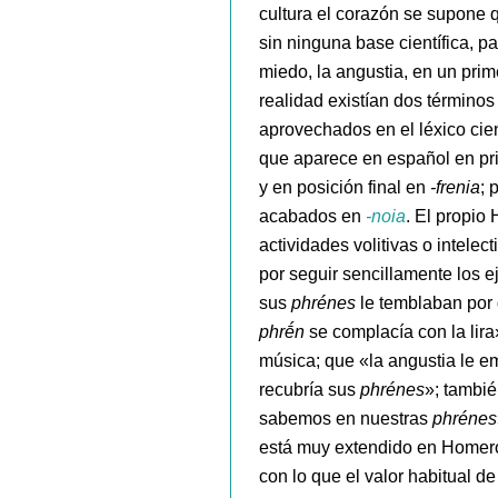
cultura el corazón se supone q
sin ninguna base científica, pa
miedo, la angustia, en un pri
realidad existían dos término
aprovechados en el léxico cie
que aparece en español en pr
y en posición final en
-frenia
; 
acabados en
-noia
. El propio
actividades volitivas o intele
por seguir sencillamente los e
sus
phrénes
le temblaban por 
phrḗn
se complacía con la lira
música; que «la angustia le 
recubría sus
phrénes
»; tambié
sabemos en nuestras
phrénes
está muy extendido en Homero
con lo que el valor habitual d