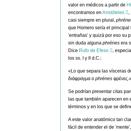
valor en médicos a partir de
H
encontramos en
Aristóteles
,
casi siempre en plural,
phréne
que Homero sería el principal te
'entrañas' y quizá por eso su p
sin duda alguna
phrénes
era 
Dice
Rufo de Efeso
, especi
los ss. I y II d.C.:
«Lo que separa las vísceras d
διάφραγμα o
phrénes
φρένες.
Se podrían presentar citas pa
las que también aparecen en
términos y en los que se defin
A este valor anatómico tan cl
fácil de entender el de 'mente