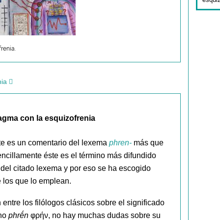
renia.
nia
ragma con la esquizofrenia
te es un comentario del lexema
phren-
más que
encillamente éste es el término más difundido
 del citado lexema y por eso se ha escogido
 los que lo emplean.
entre los filólogos clásicos sobre el significado
ino
phrḗn
φρήν, no hay muchas dudas sobre su