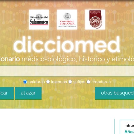
ionario
médico-biológico, histórico y etimol
palabras
lexemas
sufijos
creadores
car
al azar
otras búsque
Intro
Año: