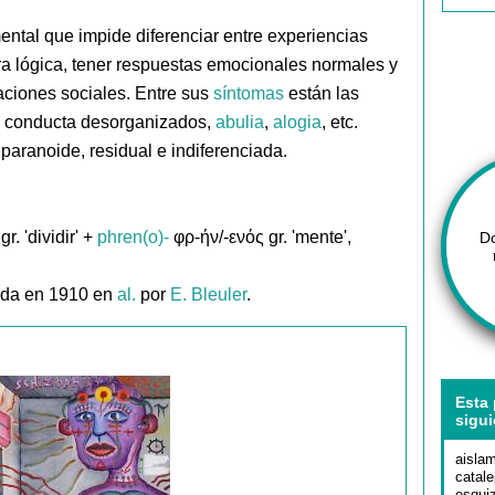
]
ntal que impide diferenciar entre experiencias
ra lógica, tener respuestas emocionales normales y
ciones sociales. Entre sus
síntomas
están las
 conducta desorganizados,
abulia
,
alogia
, etc.
paranoide, residual e indiferenciada.
r. 'dividir' +
phren(o)-
φρ-ήν/-ενός gr. 'mente',
D
ada en 1910 en
al.
por
E. Bleuler
.
Esta 
sigui
aislam
catale
esquiz