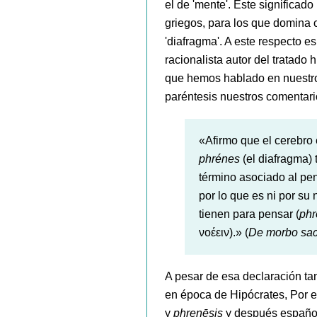
el de 'mente'. Este significad
griegos, para los que domina c
'diafragma'. A este respecto e
racionalista autor del tratado 
que hemos hablado en nuestr
paréntesis nuestros comentari
«Afirmo que el cerebro e
phrénes
(el diafragma) 
término asociado al pe
por lo que es ni por su
tienen para pensar (
phr
νοέειν).» (
De morbo sac
A pesar de esa declaración ta
en época de Hipócrates, Por e
y
phrenēsis
y después españ