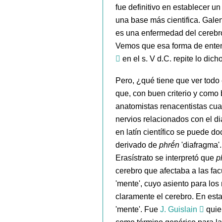
fue definitivo en establecer u
una base más cientifica. Galen
es una enfermedad del cerebr
Vemos que esa forma de enten
en el s. V d.C. repite lo dich
Pero, ¿qué tiene que ver todo
que, con buen criterio y como
anatomistas renacentistas cua
nervios relacionados con el di
en latín científico se puede 
derivado de
phrḗn
'diafragma'
Erasístrato se interpretó que
p
cerebro que afectaba a las fa
'mente', cuyo asiento para los
claramente el cerebro. En esta
'mente'. Fue
J. Guislain
quie