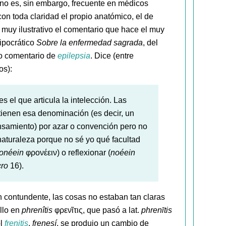
o no es, sin embargo, frecuente en médicos
on toda claridad el propio anatómico, el de
s muy ilustrativo el comentario que hace el muy
hipocrático
Sobre la enfermedad sagrada
, del
o comentario de
epilepsia
. Dice (entre
os):
s el que articula la intelección. Las
tienen esa denominación (es decir, un
nsamiento) por azar o convención pero no
 naturaleza porque no sé yo qué facultad
onéein
φρονέειν) o reflexionar (
noéein
ro
16).
n contundente, las cosas no estaban tan claras
llo en
phrenîtis
φρενῖτις, que pasó a lat.
phrenītis
ol
frenitis
,
frenesí
, se produjo un cambio de