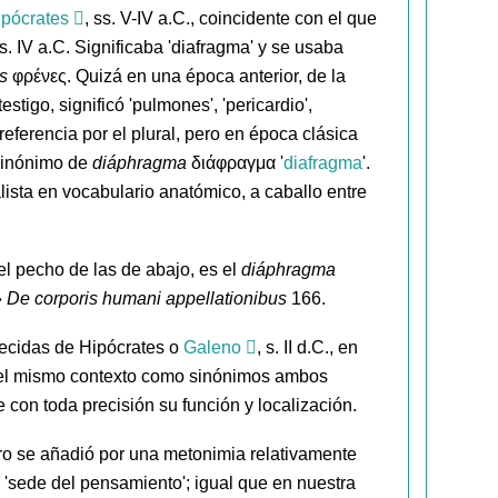
ipócrates
, ss. V-IV a.C., coincidente con el que
 s. IV a.C. Significaba 'diafragma' y se usaba
s
φρένες. Quizá en una época anterior, de la
stigo, significó 'pulmones', 'pericardio',
referencia por el plural, pero en época clásica
sinónimo de
diáphragma
διάφραγμα '
diafragma
'.
alista en vocabulario anatómico, a caballo entre
el pecho de las de abajo, es el
diáphragma
»
De corporis humani appellationibus
166.
recidas de Hipócrates o
Galeno
, s. II d.C., en
 el mismo contexto como sinónimos ambos
e con toda precisión su función y localización.
aro se añadió por una metonimia relativamente
', 'sede del pensamiento'; igual que en nuestra