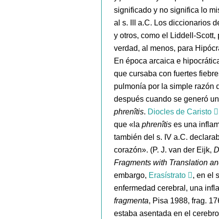
significado y no significa lo
al s. III a.C. Los diccionarios d
y otros, como el Liddell-Scott,
verdad, al menos, para Hipócr
En época arcaica e hipocrátic
que cursaba con fuertes fiebr
pulmonía por la simple razón
después cuando se generó un d
phrenîtis
.
Diocles de Caristo
que «la
phrenîtis
es una infla
también del s. IV a.C. declar
corazón». (P. J. van der Eijk,
D
Fragments with Translation 
embargo,
Erasístrato
, en el 
enfermedad cerebral, una infl
fragmenta
, Pisa 1988, frag. 1
estaba asentada en el cerebro