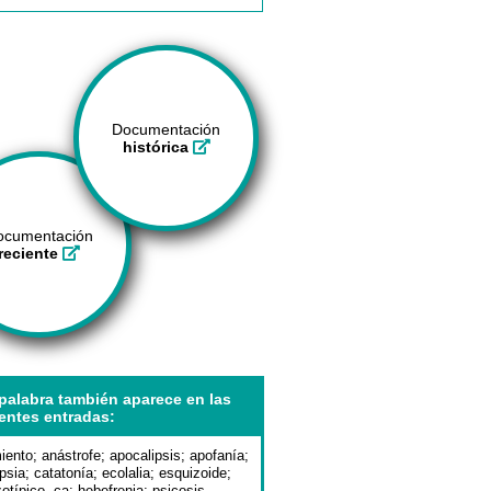
Documentación
histórica
ocumentación
reciente
palabra también aparece en las
entes entradas:
iento
;
anástrofe
;
apocalipsis
;
apofanía
;
psia
;
catatonía
;
ecolalia
;
esquizoide
;
otípico, ca
;
hebefrenia
;
psicosis