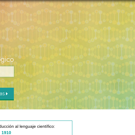
ógico
das
ducción al lenguaje científico:
 1910