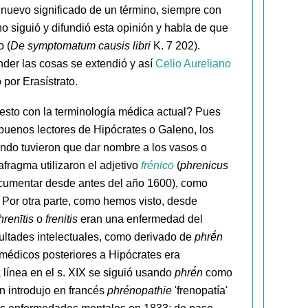
n nuevo significado de un término, siempre con
o siguió y difundió esta opinión y habla de que
o (
De symptomatum causis libri
K. 7 202).
der las cosas se extendió y así
Celio Aureliano
o por Erasístrato.
 esto con la terminología médica actual? Pues
 buenos lectores de Hipócrates o Galeno, los
ndo tuvieron que dar nombre a los vasos o
afragma utilizaron el adjetivo
frénico
(
phrenicus
documentar desde antes del año 1600), como
. Por otra parte, como hemos visto, desde
hrenītis
o
frenitis
eran una enfermedad del
cultades intelectuales, como derivado de
phrḗn
 médicos posteriores a Hipócrates era
 línea en el s. XIX se siguió usando
phrḗn
como
n introdujo en francés
phrénopathie
'frenopatía'