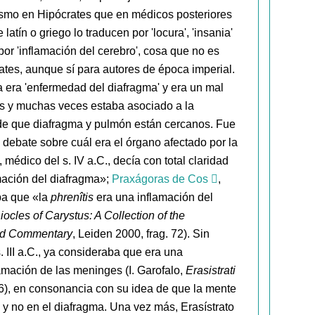
 mismo en Hipócrates que en médicos posteriores
e latín o griego lo traducen por 'locura', 'insania'
 por 'inflamación del cerebro', cosa que no es
ates, aunque sí para autores de época imperial.
a era 'enfermedad del diafragma' y era un mal
es y muchas veces estaba asociado a la
 de que diafragma y pulmón están cercanos. Fue
ebate sobre cuál era el órgano afectado por la
, médico del s. IV a.C., decía con total claridad
mación del diafragma»;
Praxágoras de Cos
,
aba que «la
phrenîtis
era una inflamación del
iocles of Carystus: A Collection of the
and Commentary
, Leiden 2000, frag. 72). Sin
s. III a.C., ya consideraba que era una
amación de las meninges (I. Garofalo,
Erasistrati
76), en consonancia con su idea de que la mente
 y no en el diafragma. Una vez más, Erasístrato