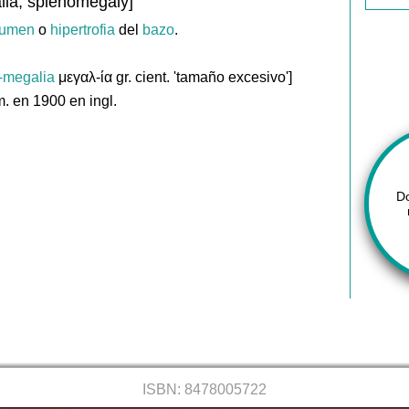
lia, splenomegaly]
lumen
o
hipertrofia
del
bazo
.
-megalia
μεγαλ-ία gr. cient. 'tamaño excesivo']
. en 1900 en ingl.
D
ISBN: 8478005722