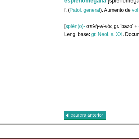
esplenomegalia
[splenomega
f. (
Patol. general
). Aumento de
vo
[
splēn(o)-
σπλή-ν/-νός gr. 'bazo' +
Leng. base:
gr.
Neol. s. XX
. Docum
palabra
anterior