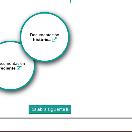
Documentación
histórica
ocumentación
reciente
palabra
siguiente