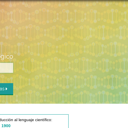
ógico
das
ducción al lenguaje científico:
 1900