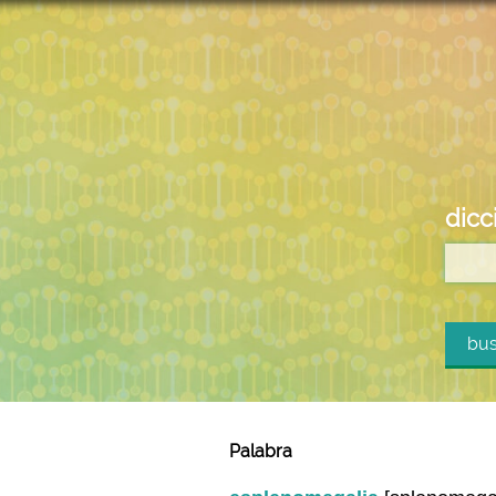
dicc
bus
Palabra