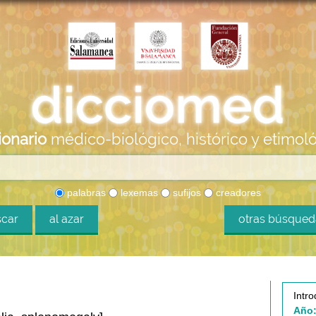
ionario
médico-biológico, histórico y etimol
palabras
lexemas
sufijos
creadores
car
al azar
otras búsque
Intro
Año: