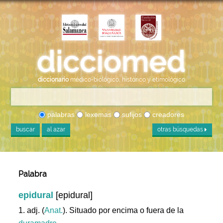
diccionario
médico-biológico, histórico y etimológico
palabras
lexemas
sufijos
creadores
buscar
al azar
otras búsquedas
Palabra
epidural
[epidural]
1. adj. (
Anat.
). Situado por encima o fuera de la