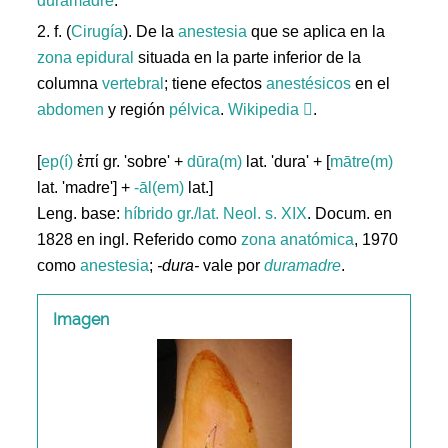
duramadre
.
2. f. (
Cirugía
). De la
anestesia
que se aplica en la
zona
epidural
situada en la parte inferior de la
columna
vertebral
; tiene efectos
anestésicos
en el
abdomen
y región
pélvica
.
Wikipedia
.
[
ep(í)
ἐπί gr. 'sobre' +
dūra(m)
lat. 'dura' + [
mātre(m)
lat. 'madre'] +
-āl(em)
lat.]
Leng. base:
híbrido gr./lat.
Neol. s. XIX
. Docum. en
1828 en ingl. Referido como
zona
anatómica
, 1970
como
anestesia
;
-dura-
vale por
duramadre
.
Imagen