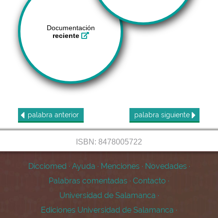
Documentación
reciente
palabra
anterior
palabra
siguiente
ISBN: 8478005722
Dicciomed
·
Ayuda
·
Menciones
·
Novedades
·
Palabras comentadas
·
Contacto
·
Universidad de Salamanca
·
Ediciones Universidad de Salamanca
·