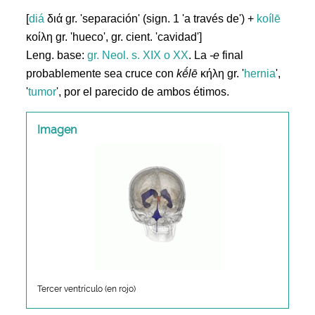
[
diá
διά gr. 'separación' (sign. 1 'a través de') +
koílē
κοίλη gr. 'hueco', gr. cient. 'cavidad']
Leng. base:
gr.
Neol. s. XIX o XX
. La
-e
final
probablemente sea cruce con
kḗlē
κήλη gr. '
hernia
',
'
tumor
', por el parecido de ambos étimos.
Imagen
Tercer ventrículo (en rojo)