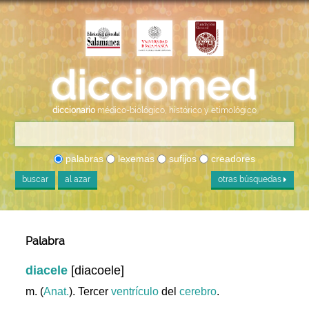
diccionario
médico-biológico, histórico y etimológico
palabras
lexemas
sufijos
creadores
buscar
al azar
otras búsquedas
Palabra
diacele
[diacoele]
m. (
Anat.
). Tercer
ventrículo
del
cerebro
.