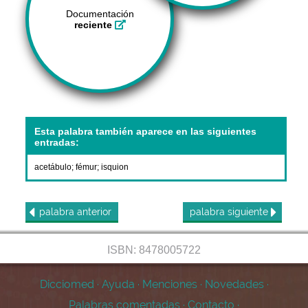
Documentación
reciente
Esta palabra también aparece en las siguientes
entradas:
acetábulo
;
fémur
;
isquion
palabra
anterior
palabra
siguiente
ISBN: 8478005722
Dicciomed
·
Ayuda
·
Menciones
·
Novedades
·
Palabras comentadas
·
Contacto
·