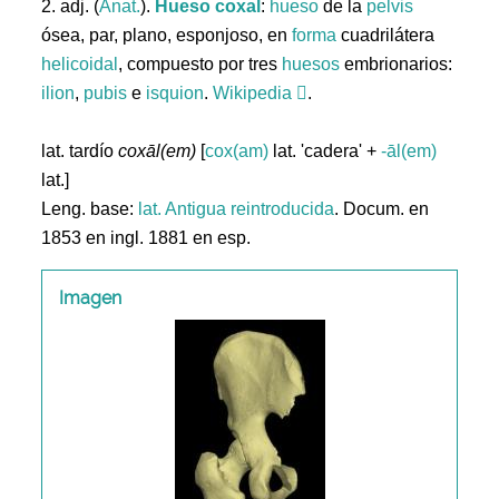
2. adj. (
Anat.
).
Hueso
coxal
:
hueso
de la
pelvis
ósea, par, plano, esponjoso, en
forma
cuadrilátera
helicoidal
, compuesto por tres
huesos
embrionarios:
ilion
,
pubis
e
isquion
.
Wikipedia
.
lat. tardío
coxāl(em)
[
cox(am)
lat. 'cadera' +
-āl(em)
lat.]
Leng. base:
lat.
Antigua reintroducida
. Docum. en
1853 en ingl. 1881 en esp.
Imagen