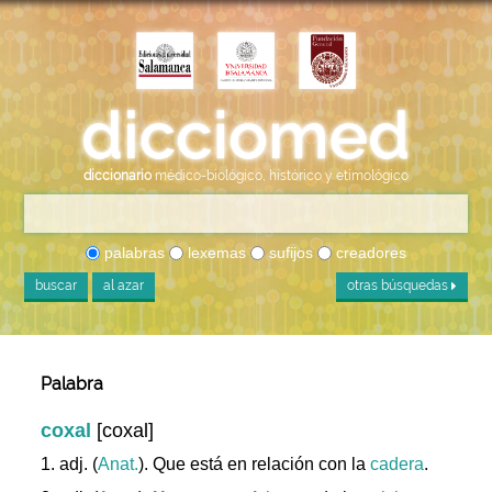
diccionario
médico-biológico, histórico y etimológico
palabras
lexemas
sufijos
creadores
buscar
al azar
otras búsquedas
Palabra
coxal
[coxal]
1. adj. (
Anat.
). Que está en relación con la
cadera
.