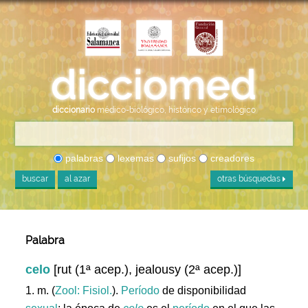
diccionario
médico-biológico, histórico y etimológico
palabras
lexemas
sufijos
creadores
buscar
al azar
otras búsquedas
Palabra
celo
[rut (1ª acep.), jealousy (2ª acep.)]
1. m. (
Zool: Fisiol.
).
Período
de disponibilidad