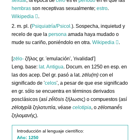
sexual
; la época de
celo
es el
período
en el que las
hembras
son receptivas sexualmente;
estro
.
Wikipedia
.
2. m. pl. (
Psiquiatría/Psicol.
). Sospecha, inquietud y
recelo de que la
persona
amada haya mudado o
mude su cariño, poniéndolo en otra.
Wikipedia
.
[
zēlo-
ζῆλος gr. 'emulación', 'rivalidad']
Leng. base:
lat.
Antigua
. Docum. en 1250 en esp. en
las dos acep. Del gr. pasó a lat.
zēlu(m)
con el
significado de '
celos
', a pesar de que ese significado
en gr. sólo se encuentra en términos derivados
posclásicos (así
zḗlōsis
ζήλωσις) o compuestos (así
zēlotypíā
ζηλοτυπία, véase
celotipia
, o
zēlomanḗs
ζηλομανής).
Introducción al lenguaje científico:
Año: 1250