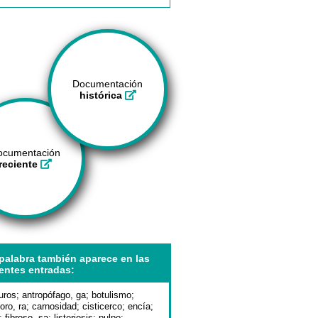
Documentación
histórica
ocumentación
reciente
palabra también aparece en las
entes entradas:
uros
;
antropófago, ga
;
botulismo
;
oro, ra
;
carnosidad
;
cisticerco
;
encía
;
;
fibroso, sa
;
listeriosis
;
pulpo
;