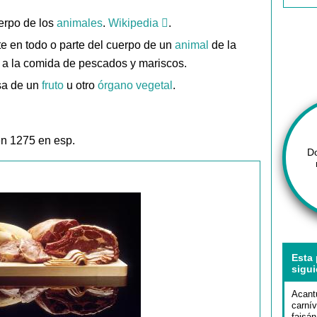
erpo de los
animales
.
Wikipedia
.
e en todo o parte del cuerpo de un
animal
de la
ón a la comida de pescados y mariscos.
osa de un
fruto
u otro
órgano
vegetal
.
en 1275 en esp.
D
Esta 
sigui
Acant
carnív
faisán