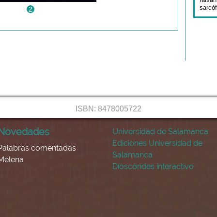
sarcó
2
ISBN: 8478005722
Novedades
Universidad de Salamanca
Ediciones Universidad de
Palabras comentadas
Salamanca
Melena
Dioscórides interactivo