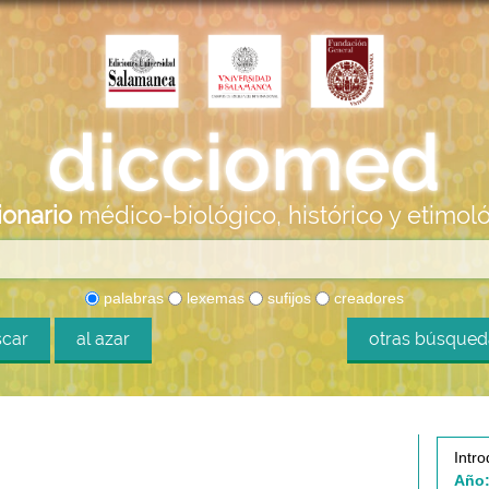
ionario
médico-biológico, histórico y etimol
palabras
lexemas
sufijos
creadores
car
al azar
otras búsque
Intro
Año: