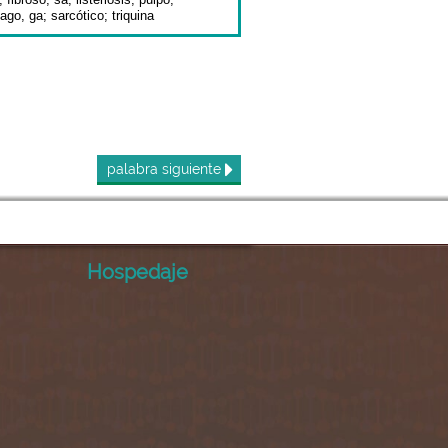
fago, ga
;
sarcótico
;
triquina
palabra
siguiente
Hospedaje