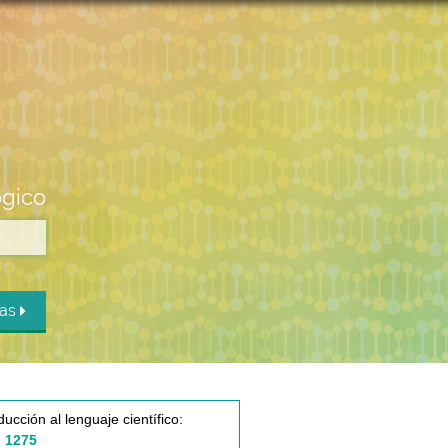
ógico
das
ducción al lenguaje científico:
 1275