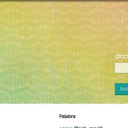
dicc
bus
Palabra