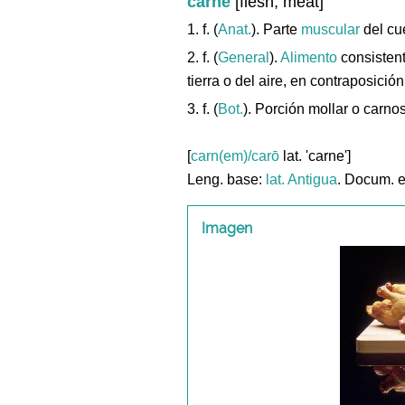
carne
[flesh, meat]
1. f. (
Anat.
). Parte
muscular
del cu
2. f. (
General
).
Alimento
consistent
tierra o del aire, en contraposici
3. f. (
Bot.
). Porción mollar o carn
[
carn(em)/carō
lat. 'carne']
Leng. base:
lat.
Antigua
. Docum. 
Imagen