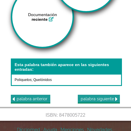
Documentación
reciente
Esta palabra también aparece en las siguientes
entradas:
Poliquetos
;
Quelónidos
palabra
anterior
palabra
siguiente
ISBN: 8478005722
Dicciomed
·
Ayuda
·
Menciones
·
Novedades
·