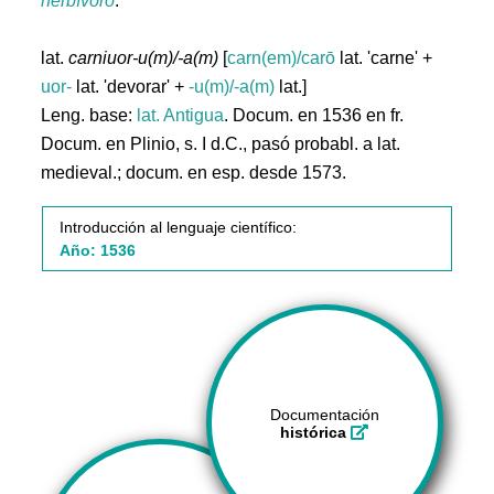
herbívoro
.
lat.
carniuor-u(m)/-a(m)
[
carn(em)/carō
lat. 'carne' +
uor-
lat. 'devorar' +
-u(m)/-a(m)
lat.]
Leng. base:
lat.
Antigua
. Docum. en 1536 en fr.
Docum. en Plinio, s. I d.C., pasó probabl. a lat.
medieval.; docum. en esp. desde 1573.
Introducción al lenguaje científico:
Año: 1536
Documentación
histórica