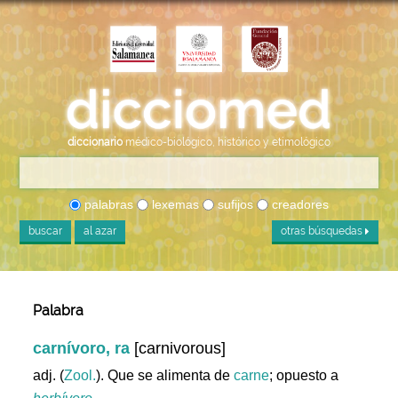
diccionario
médico-biológico, histórico y etimológico
palabras
lexemas
sufijos
creadores
buscar
al azar
otras búsquedas
Palabra
carnívoro, ra
[carnivorous]
adj. (
Zool.
). Que se alimenta de
carne
; opuesto a