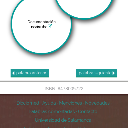
Documentación
reciente
palabra
anterior
palabra
siguiente
ISBN: 8478005722
Dicciomed
·
Ayuda
·
Menciones
·
Novedades
·
Palabras comentadas
·
Contacto
·
Universidad de Salamanca
·