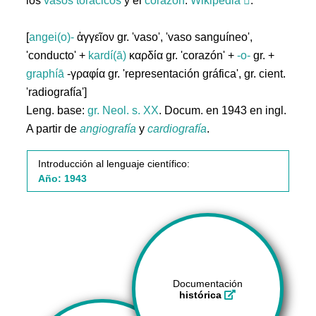
los
vasos
torácicos
y el
corazón
.
Wikipedia
.
[
angei(o)-
ἀγγεῖον gr. 'vaso', 'vaso sanguíneo',
'conducto' +
kardí(ā)
καρδία gr. 'corazón' +
-o-
gr. +
graphíā
-γραφία gr. 'representación gráfica', gr. cient.
'radiografía']
Leng. base:
gr.
Neol. s. XX
. Docum. en 1943 en ingl.
A partir de
angiografía
y
cardiografía
.
Introducción al lenguaje científico:
Año: 1943
Documentación
histórica