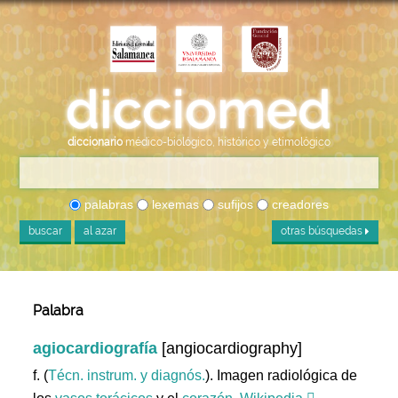
diccionario
médico-biológico, histórico y etimológico
palabras
lexemas
sufijos
creadores
buscar
al azar
otras búsquedas
Palabra
agiocardiografía
[angiocardiography]
f. (
Técn. instrum. y diagnós.
). Imagen radiológica de