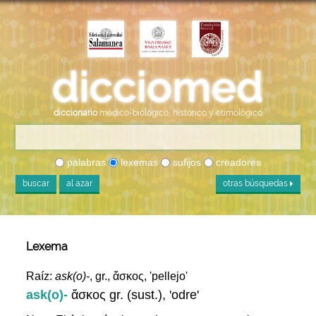
diccionario
médico-biológico, histórico y etimológico
palabras
lexemas
sufijos
creadores
buscar
al azar
otras búsquedas
Lexema
Raíz:
ask(o)-
, gr., ἄσκος, 'pellejo'
ask(o)-
ἄσκος gr. (sust.), 'odre'