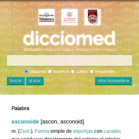
diccionario
médico-biológico, histórico y etimológico
palabras
lexemas
sufijos
creadores
buscar
al azar
otras búsquedas
Palabra
asconoide
[ascon, asconoid]
m. (
Zool.
).
Forma
simple de
esponjas
con
canales