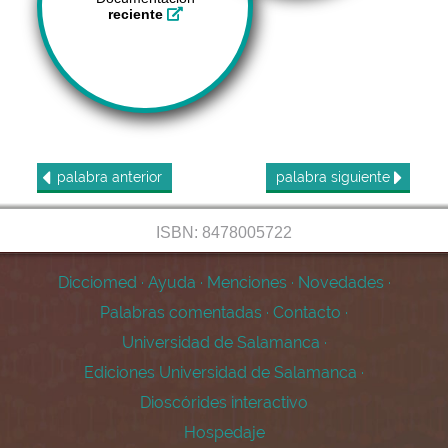
reciente
palabra
anterior
palabra
siguiente
ISBN: 8478005722
Dicciomed
·
Ayuda
·
Menciones
·
Novedades
·
Palabras comentadas
·
Contacto
·
Universidad de Salamanca
·
Ediciones Universidad de Salamanca
·
Dioscórides interactivo
Hospedaje