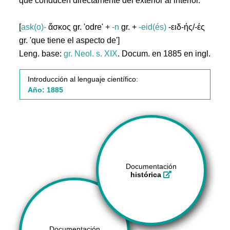
que conducen directamente del exterior al interior.
[
ask(o)-
ἄσκος gr. 'odre' +
-n
gr. +
-eid(és)
-ειδ-ής/-ές
gr. 'que tiene el aspecto de']
Leng. base:
gr.
Neol. s. XIX
. Docum. en 1885 en ingl.
Introducción al lenguaje científico:
Año: 1885
Documentación
histórica
Documentación