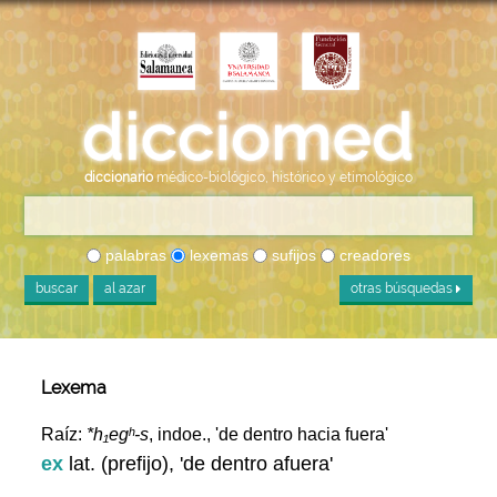
diccionario
médico-biológico, histórico y etimológico
palabras
lexemas
sufijos
creadores
buscar
al azar
otras búsquedas
Lexema
Raíz:
*h₁egʰ-s
, indoe., 'de dentro hacia fuera'
ex
lat. (prefijo), 'de dentro afuera'