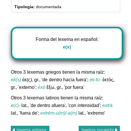
documentada
Forma del lexema en español:
e(x)
Otros 3 lexemas griegos tienen la misma raíz:
ek(s)
ἐκ(ς), gr., 'de dentro hacia fuera';
ek-to-
ἐκτός,
gr., 'externo';
éxō
ἔξω, gr., 'por fuera'
Otros 3 lexemas latinos tienen la misma raíz:
e(c)-
lat., 'de dentro afuera', 'con intensidad';
extrā
lat., 'fuera de';
extrēm-u(m)/-a(m)
lat., 'extremo'
lexema
anterior
lexema
siguiente