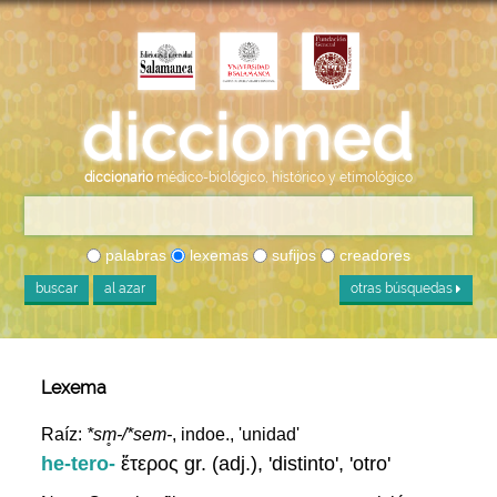
diccionario
médico-biológico, histórico y etimológico
palabras
lexemas
sufijos
creadores
buscar
al azar
otras búsquedas
Lexema
Raíz:
*sm̥-/*sem-
, indoe., 'unidad'
he-tero-
ἕτερος gr. (adj.), 'distinto', 'otro'