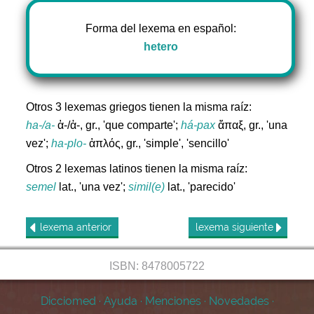
Forma del lexema en español:
hetero
Otros 3 lexemas griegos tienen la misma raíz:
ha-/a-
ἁ-/ἀ-, gr., 'que comparte';
há-pax
ἅπαξ, gr., 'una
vez';
ha-plo-
ἁπλός, gr., 'simple', 'sencillo'
Otros 2 lexemas latinos tienen la misma raíz:
semel
lat., 'una vez';
simil(e)
lat., 'parecido'
lexema
anterior
lexema
siguiente
ISBN: 8478005722
Dicciomed
·
Ayuda
·
Menciones
·
Novedades
·