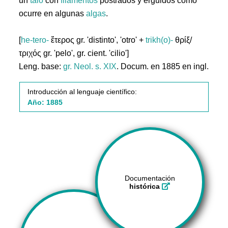
un
talo
con
filamentos
postrados y erguidos como
ocurre en algunas
algas
.
[
he-tero-
ἕτερος gr. 'distinto', 'otro' +
trikh(o)-
θρίξ/
τριχός gr. 'pelo', gr. cient. 'cilio']
Leng. base:
gr.
Neol. s. XIX
. Docum. en 1885 en ingl.
Introducción al lenguaje científico:
Año: 1885
Documentación
histórica