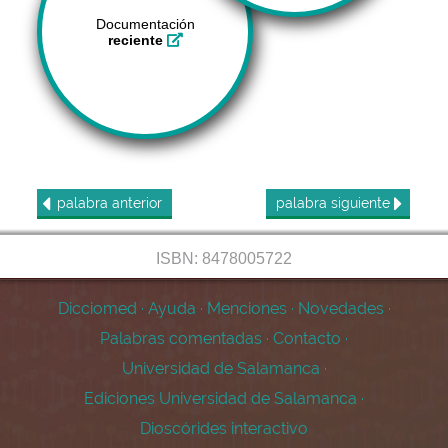
Documentación
reciente
palabra
anterior
palabra
siguiente
ISBN: 8478005722
Dicciomed
·
Ayuda
·
Menciones
·
Novedades
·
Palabras comentadas
·
Contacto
·
Universidad de Salamanca
·
Ediciones Universidad de Salamanca
·
Dioscórides interactivo