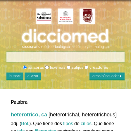
diccionario
médico-biológico, histórico y etimológico
palabras
lexemas
sufijos
creadores
buscar
al azar
otras búsquedas
Palabra
heterotrico, ca
[heterotrichal, heterotrichous]
adj. (
Bot.
). Que tiene dos
tipos
de
cilios
. Que tiene