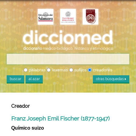
diccionario
médico-biológico, histórico y etimológico
palabras
lexemas
sufijos
creadores
buscar
al azar
otras búsquedas
Creador
Franz Joseph Emil Fischer (1877-1947)
Químico suizo