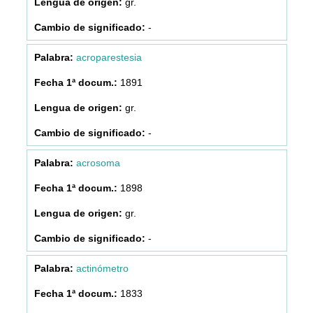
gr.
-
acroparestesia
1891
gr.
-
acrosoma
1898
gr.
-
actinómetro
1833