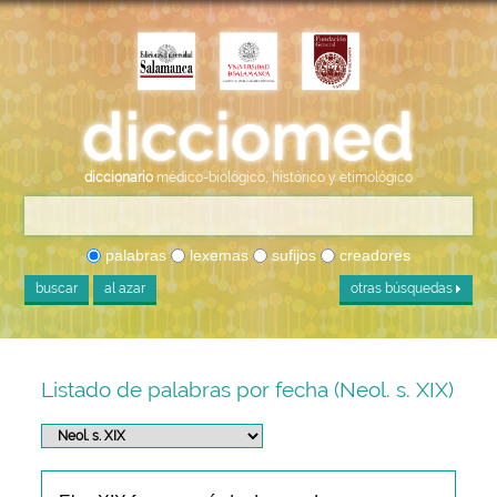
diccionario
médico-biológico, histórico y etimológico
palabras
lexemas
sufijos
creadores
buscar
al azar
otras búsquedas
Listado de palabras por fecha (Neol. s. XIX)