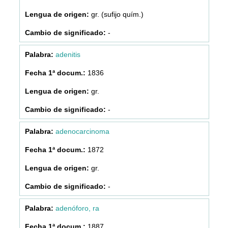
gr. (sufijo quím.)
-
adenitis
1836
gr.
-
adenocarcinoma
1872
gr.
-
adenóforo, ra
1887