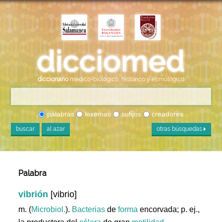
diccionario
médico-biológico, histórico y etimológico
palabras
lexemas
sufijos
creadores
buscar
al azar
otras búsquedas
Palabra
vibrión
[vibrio]
m. (
Microbiol.
).
Bacterias
de
forma
encorvada; p. ej.,