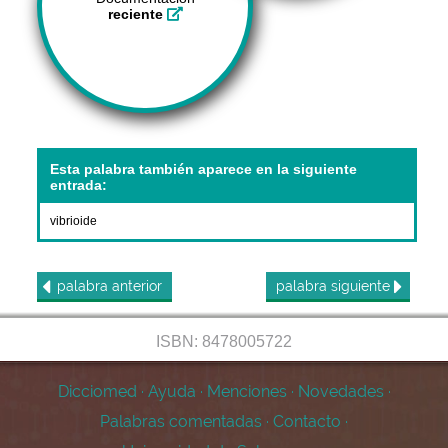
reciente
Esta palabra también aparece en la siguiente
entrada:
vibrioide
palabra
anterior
palabra
siguiente
ISBN: 8478005722
Dicciomed
·
Ayuda
·
Menciones
·
Novedades
·
Palabras comentadas
·
Contacto
·