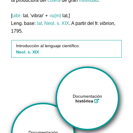
la productora del
cólera
de gran
motilidad
.
[
uibr-
lat. 'vibrar' +
-iu(m)
lat.]
Leng. base:
lat.
Neol. s. XIX
. A partir del fr.
vibrion
,
1795.
Introducción al lenguaje científico:
Neol. s. XIX
Documentación
histórica
Documentación