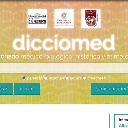
ionario
médico-biológico, histórico y etimol
palabras
lexemas
sufijos
creadores
car
al azar
otras búsque
Intro
Año: