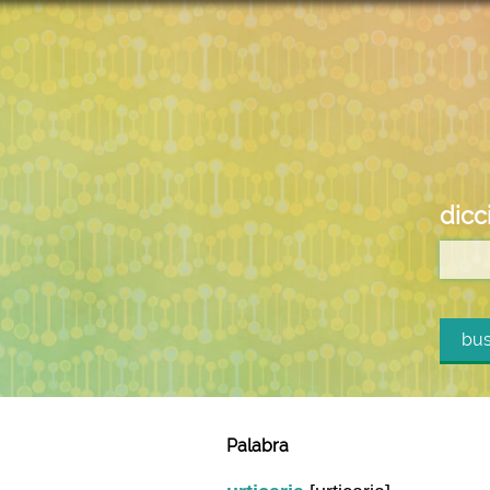
dicc
bus
Palabra