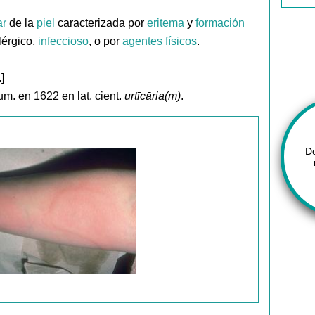
ar
de la
piel
caracterizada por
eritema
y
formación
lérgico,
infeccioso
, o por
agentes
físicos
.
.]
um. en 1622 en lat. cient.
urtīcāria(m)
.
D