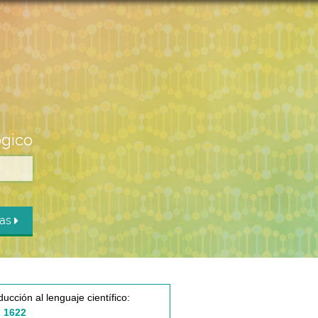
ógico
das
ducción al lenguaje científico:
 1622