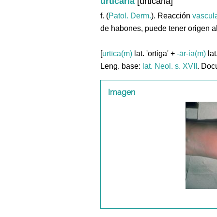
urticaria
[urticaria]
f. (
Patol. Derm.
). Reacción
vascul
de habones, puede tener origen a
[
urtīca(m)
lat. 'ortiga' +
-ār-ia(m)
lat
Leng. base:
lat.
Neol. s. XVII
. Doc
Imagen