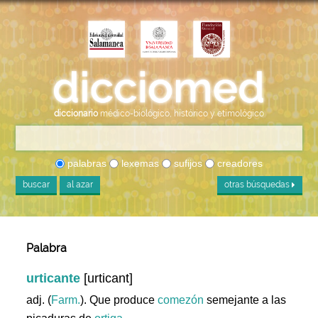
diccionario
médico-biológico, histórico y etimológico
palabras
lexemas
sufijos
creadores
buscar
al azar
otras búsquedas
Palabra
urticante
[urticant]
adj. (
Farm.
). Que produce
comezón
semejante a las