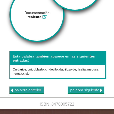
Documentación
reciente
Esta palabra también aparece en las siguientes
entradas:
Cnidarios
;
cnidoblasto
;
cnidocito
;
dactilozoide
;
fisalia
;
medusa
;
nematocisto
palabra
anterior
palabra
siguiente
ISBN: 8478005722