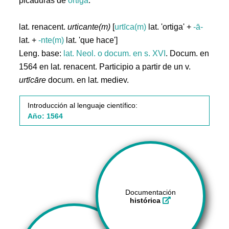
picaduras de
ortiga
.
lat. renacent.
urticante(m)
[
urtīca(m)
lat. 'ortiga' +
-ā-
lat. +
-nte(m)
lat. 'que hace']
Leng. base:
lat.
Neol. o docum. en s. XVI
. Docum. en
1564 en lat. renacent. Participio a partir de un v.
urtīcāre
docum. en lat. mediev.
Introducción al lenguaje científico:
Año: 1564
Documentación
histórica