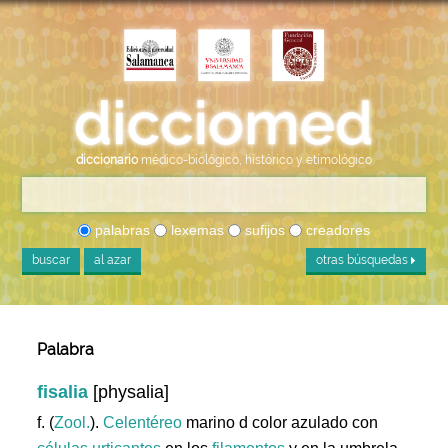
diccionario
médico-biológico, histórico y etimológico
palabras
lexemas
sufijos
creadores
buscar
al azar
otras búsquedas
Palabra
fisalia
[physalia]
f. (
Zool.
).
Celentéreo
marino d color azulado con