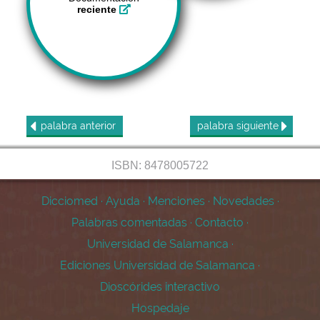
reciente
palabra
anterior
palabra
siguiente
ISBN: 8478005722
Dicciomed
·
Ayuda
·
Menciones
·
Novedades
·
Palabras comentadas
·
Contacto
·
Universidad de Salamanca
·
Ediciones Universidad de Salamanca
·
Dioscórides interactivo
Hospedaje