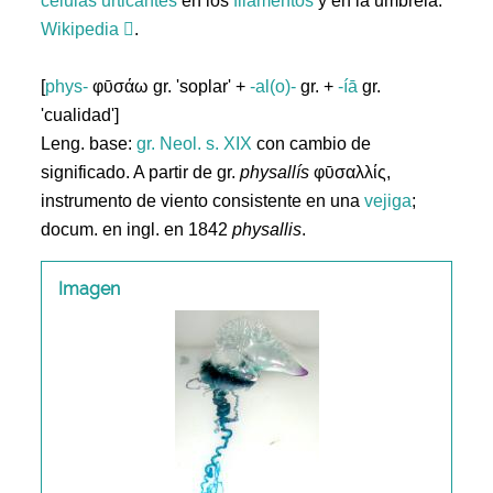
células
urticantes
en los
filamentos
y en la umbrela.
Wikipedia
.
[
phys-
φῡσάω gr. 'soplar' +
-al(o)-
gr. +
-íā
gr.
'cualidad']
Leng. base:
gr.
Neol. s. XIX
con cambio de
significado. A partir de gr.
physallís
φῡσαλλίς,
instrumento de viento consistente en una
vejiga
;
docum. en ingl. en 1842
physallis
.
Imagen