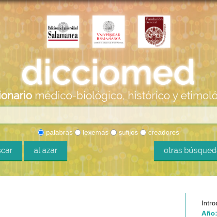
ionario
médico-biológico, histórico y etimol
palabras
lexemas
sufijos
creadores
car
al azar
otras búsque
Intro
Año: