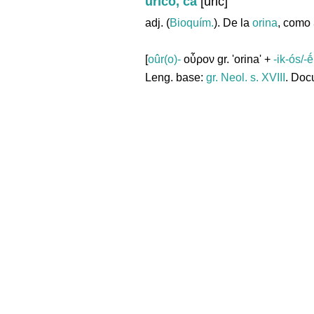
úrico, ca
[uric]
adj. (
Bioquím.
). De la
orina
, como
[
oûr(o)-
οὖρον gr. 'orina' +
-ik-ós/-ḗ
Leng. base:
gr.
Neol. s. XVIII
. Doc