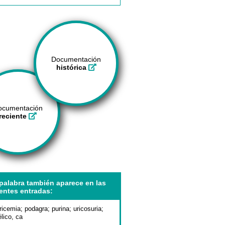
Documentación
histórica
ocumentación
reciente
palabra también aparece en las
entes entradas:
ricemia
;
podagra
;
purina
;
uricosuria
;
élico, ca