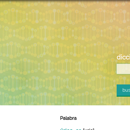
dicc
bus
Palabra