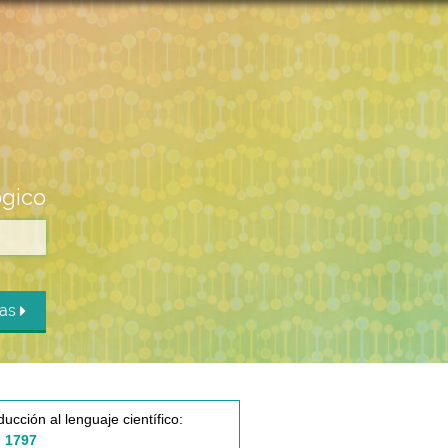
ógico
das
ducción al lenguaje científico:
 1797