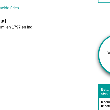
ácido
úrico
.
gr.]
um. en 1797 en ingl.
D
Esta 
sigui
hiperu
uricot