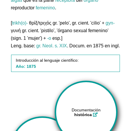
algas
que es la parte
receptora
del
órgano
reproductor
femenino
.
[
trikh(o)-
θρίξ/τριχός gr. 'pelo', gr. cient. 'cilio' +
gyn-
γυνή gr. cient. 'pistilo', 'órgano sexual femenino'
(sign. 1 'mujer') +
-o
esp.]
Leng. base:
gr.
Neol. s. XIX
. Docum. en 1875 en ingl.
Introducción al lenguaje científico:
Año: 1875
Documentación
histórica