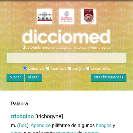
diccionario
médico-biológico, histórico y etimológico
palabras
lexemas
sufijos
creadores
buscar
al azar
otras búsquedas
Palabra
tricógino
[trichogyne]
m. (
Bot.
).
Apéndice
piliforme de algunos
hongos
y