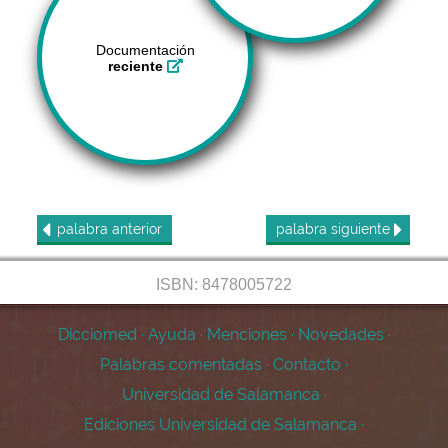
Documentación
reciente
palabra
anterior
palabra
siguiente
ISBN: 8478005722
Dicciomed
·
Ayuda
·
Menciones
·
Novedades
·
Palabras comentadas
·
Contacto
·
Universidad de Salamanca
·
Ediciones Universidad de Salamanca
·