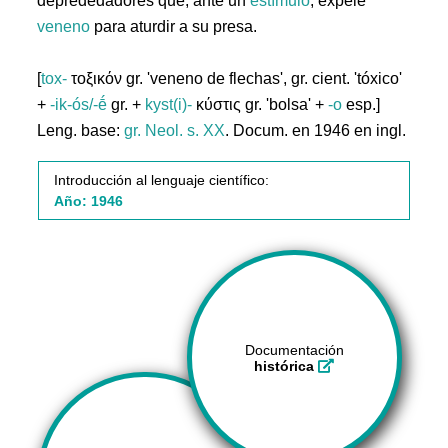
deprededadores que, ante un
estímulo
, expele
veneno
para aturdir a su presa.
[
tox-
τοξικόν gr. 'veneno de flechas', gr. cient. 'tóxico'
+
-ik-ós/-ḗ
gr. +
kyst(i)-
κύστις gr. 'bolsa' +
-o
esp.]
Leng. base:
gr.
Neol. s. XX
. Docum. en 1946 en ingl.
Introducción al lenguaje científico:
Año: 1946
Documentación
histórica