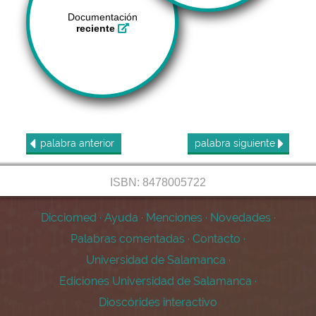
Documentación
reciente
palabra
anterior
palabra
siguiente
ISBN: 8478005722
Dicciomed
·
Ayuda
·
Menciones
·
Novedades
·
Palabras comentadas
·
Contacto
·
Universidad de Salamanca
·
Ediciones Universidad de Salamanca
·
Dioscórides interactivo