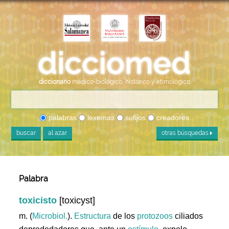
diccionario
médico-biológico, histórico y etimológico
palabras
lexemas
sufijos
creadores
buscar
al azar
otras búsquedas
Palabra
toxicisto
[toxicyst]
m. (
Microbiol.
).
Estructura
de los
protozoos
ciliados