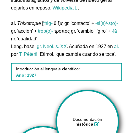
fluidos al agitarlos y de volverse de nuevo gel al
dejarlos en reposo.
Wikipedia
.
al.
Thixotropie
[
thig-
θίξις gr. 'contacto' +
-si(s)/-s(o)-
gr. 'acción' +
trop(o)-
τρόπος gr. 'cambio', 'giro' +
-íā
gr. 'cualidad']
Leng. base:
gr.
Neol. s. XX
. Acuñada en 1927 en
al.
por
T. Péterfi
. Etimol. 'que cambia cuando se toca'.
Introducción al lenguaje científico:
Año: 1927
Documentación
histórica