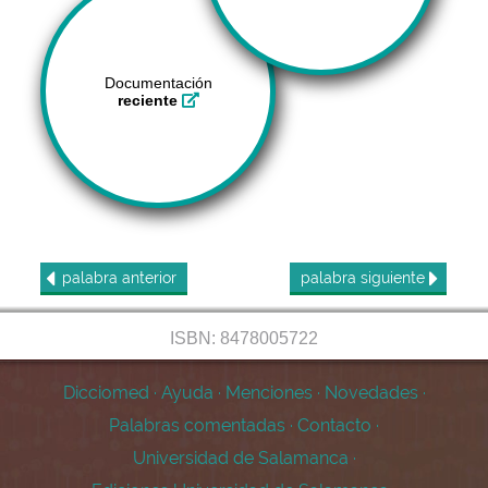
Documentación
reciente
palabra
anterior
palabra
siguiente
ISBN: 8478005722
Dicciomed
·
Ayuda
·
Menciones
·
Novedades
·
Palabras comentadas
·
Contacto
·
Universidad de Salamanca
·