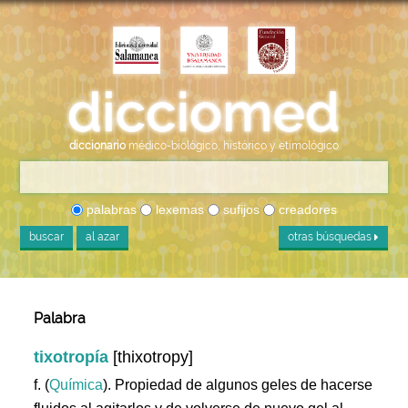
diccionario
médico-biológico, histórico y etimológico
palabras
lexemas
sufijos
creadores
buscar
al azar
otras búsquedas
Palabra
tixotropía
[thixotropy]
f. (
Química
). Propiedad de algunos geles de hacerse