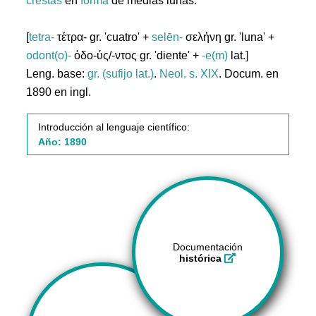
crestas
en
forma
de medias lunas.
[
tetra-
τέτρα- gr. 'cuatro' +
selēn-
σελήνη gr. 'luna' +
odont(o)-
ὀδο-ύς/-ντος gr. 'diente' +
-e(m)
lat.]
Leng. base:
gr. (sufijo lat.)
.
Neol. s. XIX
. Docum. en
1890 en ingl.
Introducción al lenguaje científico:
Año: 1890
Documentación
histórica