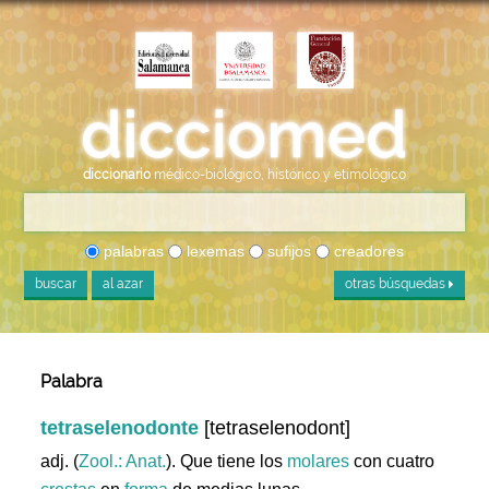
diccionario
médico-biológico, histórico y etimológico
palabras
lexemas
sufijos
creadores
buscar
al azar
otras búsquedas
Palabra
tetraselenodonte
[tetraselenodont]
adj. (
Zool.: Anat.
). Que tiene los
molares
con cuatro