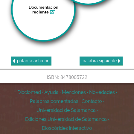
Documentación
reciente
palabra
anterior
palabra
siguiente
ISBN: 8478005722
Dicciomed
·
Ayuda
·
Menciones
·
Novedades
·
Palabras comentadas
·
Contacto
·
Universidad de Salamanca
·
Ediciones Universidad de Salamanca
·
Dioscórides interactivo