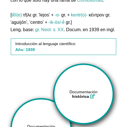
con lo que sólo hay una rama de
cromosomas
.
[
têl(e)
τῆλε gr. 'lejos' +
-o-
gr. +
kentr(o)-
κέντρον gr.
'aguijón', 'centro' +
-ik-ós/-ḗ
gr.]
Leng. base:
gr.
Neol. s. XX
. Docum. en 1939 en ingl.
Introducción al lenguaje científico:
Año: 1939
Documentación
histórica
Documentación