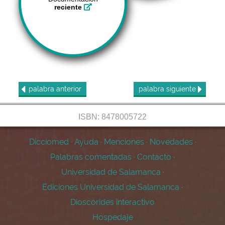
reciente
palabra
anterior
palabra
siguiente
ISBN: 8478005722
Dicciomed
·
Ayuda
·
Menciones
·
Novedades
·
Palabras comentadas
·
Contacto
·
Universidad de Salamanca
·
Ediciones Universidad de Salamanca
·
Dioscórides interactivo
Hospedaje