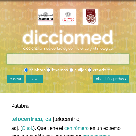
diccionario
médico-biológico, histórico y etimológico
palabras
lexemas
sufijos
creadores
buscar
al azar
otras búsquedas
Palabra
telocéntrico, ca
[telocentric]
adj. (
Citol.
). Que tiene el
centrómero
en un extremo